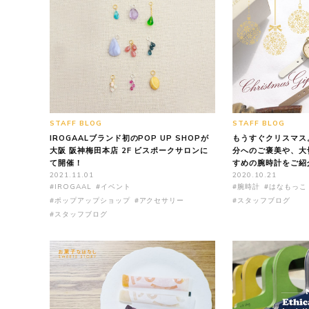
STAFF BLOG
STAFF BLOG
IROGAALブランド初のPOP UP SHOPが
もうすぐクリスマス
大阪 阪神梅田本店 2F ビスポークサロンに
分へのご褒美や、大
て開催！
すめの腕時計をご紹
2021.11.01
2020.10.21
#IROGAAL
#イベント
#腕時計
#はなもっこ
#ポップアップショップ
#アクセサリー
#スタッフブログ
#スタッフブログ