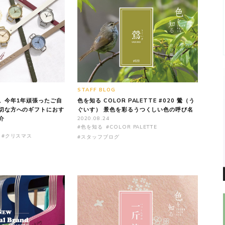
STAFF BLOG
。今年1年頑張ったご自
色を知る COLOR PALETTE #020 鶯（う
切な方へのギフトにおす
ぐいす） 景色を彩るうつくしい色の呼び名
介
2020.08.24
#色を知る
#COLOR PALETTE
#クリスマス
#スタッフブログ