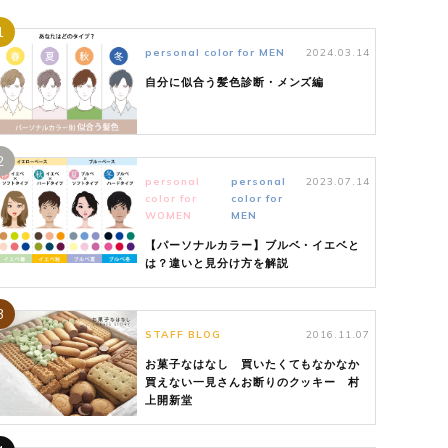
1
personal color for MEN
2024.03.14
自分に似合う髪色診断・メンズ編
2
personal
personal
2023.07.14
color for
color for
WOMEN
MEN
【パーソナルカラー】ブルベ・イエベと
は？違いと見分け方を解説
3
STAFF BLOG
2016.11.07
お菓子なはなし 買いたくてもなかなか
買えない一見さんお断りのクッキー 村
上開新堂