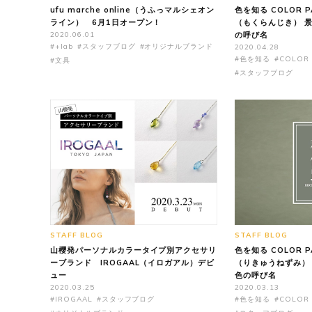
ufu marche online（うふっマルシェオン
色を知る COLOR P
ライン） 6月1日オープン！
（もくらんじき） 
2020.06.01
の呼び名
#+lab
#スタッフブログ
#オリジナルブランド
2020.04.28
#色を知る
#COLOR 
#文具
#スタッフブログ
STAFF BLOG
STAFF BLOG
山櫻発パーソナルカラータイプ別アクセサリ
色を知る COLOR P
ーブランド IROGAAL（イロガアル）デビ
（りきゅうねずみ）
ュー
色の呼び名
2020.03.25
2020.03.13
#IROGAAL
#スタッフブログ
#色を知る
#COLOR 