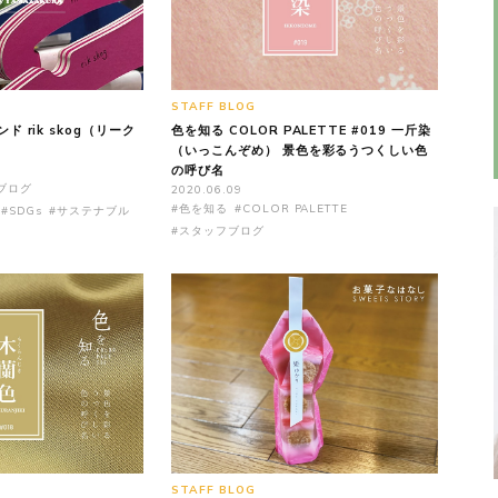
STAFF BLOG
 rik skog（リーク
色を知る COLOR PALETTE #019 一斤染
（いっこんぞめ） 景色を彩るうつくしい色
の呼び名
ブログ
2020.06.09
#色を知る
#COLOR PALETTE
#SDGs
#サステナブル
#スタッフブログ
STAFF BLOG