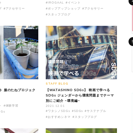
ト
#IROGAAL
#イベント
プ
#アクセサリー
#ポップアップショップ
#アクセサリー
#スタッフブログ
STAFF BLOG
ト 服のたねプロジェク
【WATASHINO SDGs】 映画で学べる
SDGs ジェンダーから環境問題までテーマ
別にご紹介 ~環境編~
ト
#体験学習
2021.12.01
#ワタシノSDGs
#SDGs
#サステナブル
DGs
#おすすめシネマ
#スタッフブログ