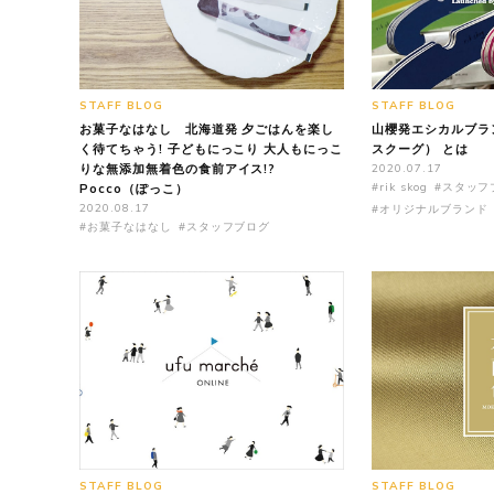
STAFF BLOG
STAFF BLOG
お菓子なはなし 北海道発 夕ごはんを楽し
山櫻発エシカルブランド
く待てちゃう! 子どもにっこり 大人もにっこ
スクーグ） とは
りな無添加無着色の食前アイス!?
2020.07.17
#rik skog
#スタッフ
Pocco（ぽっこ）
2020.08.17
#オリジナルブランド
#お菓子なはなし
#スタッフブログ
STAFF BLOG
STAFF BLOG