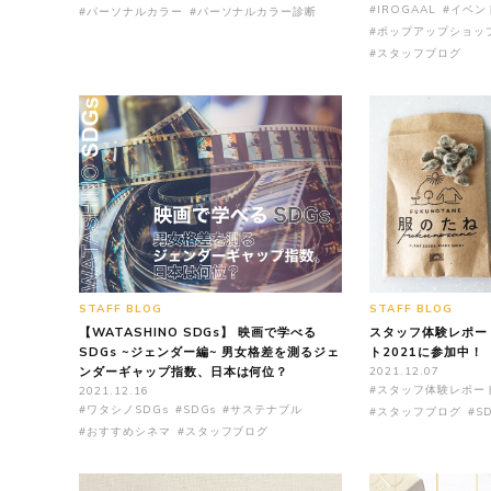
#IROGAAL
#イベン
#パーソナルカラー
#パーソナルカラー診断
#ポップアップショッ
#スタッフブログ
STAFF BLOG
STAFF BLOG
【WATASHINO SDGs】 映画で学べる
スタッフ体験レポー
SDGs ~ジェンダー編~ 男女格差を測るジェ
ト2021に参加中！
ンダーギャップ指数、日本は何位？
2021.12.07
#スタッフ体験レポー
2021.12.16
#ワタシノSDGs
#SDGs
#サステナブル
#スタッフブログ
#S
#おすすめシネマ
#スタッフブログ