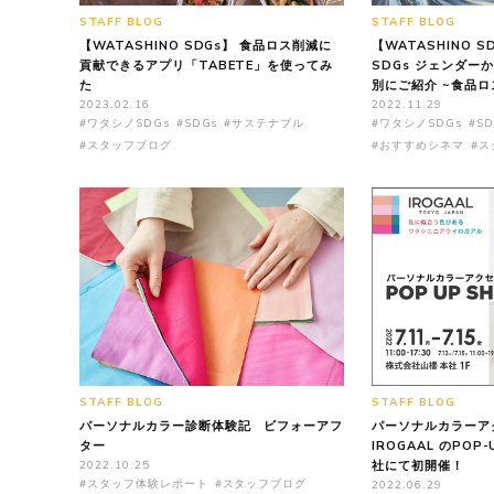
STAFF BLOG
STAFF BLOG
【WATASHINO SDGs】 食品ロス削減に
【WATASHINO 
貢献できるアプリ「TABETE」を使ってみ
SDGs ジェンダー
た
別にご紹介 ~食品ロ
2023.02.16
2022.11.29
#ワタシノSDGs
#SDGs
#サステナブル
#ワタシノSDGs
#SD
#スタッフブログ
#おすすめシネマ
#ス
STAFF BLOG
STAFF BLOG
パーソナルカラー診断体験記 ビフォーアフ
パーソナルカラーア
ター
IROGAAL のPOP
2022.10.25
社にて初開催！
#スタッフ体験レポート
#スタッフブログ
2022.06.29