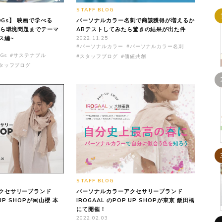
STAFF BLOG
SDGs】 映画で学べる
パーソナルカラー名刺で商談獲得が増えるか
から環境問題までテーマ
ABテストしてみたら驚きの結果が出た件
ス編~
2022.11.25
#パーソナルカラー
#パーソナルカラー名刺
Gs
#サステナブル
#スタッフブログ
#価値共創
タッフブログ
STAFF BLOG
クセサリーブランド
パーソナルカラーアクセサリーブランド
-UP SHOPが㈱山櫻 本
IROGAAL のPOP UP SHOPが東京 飯田橋
にて開催！
2022.02.03