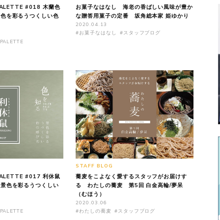
ALETTE #018 木蘭色
お菓子なはなし 海老の香ばしい風味が豊か
景色を彩るうつくしい色
な贈答用菓子の定番 坂角総本家 姫ゆかり
2020.04.13
#お菓子なはなし
#スタッフブログ
PALETTE
STAFF BLOG
ALETTE #017 利休鼠
蕎麦をこよなく愛するスタッフがお届けす
 景色を彩るうつくしい
る わたしの蕎麦 第5回 白金高輪/夢呆
（むほう）
2020.03.06
PALETTE
#わたしの蕎麦
#スタッフブログ