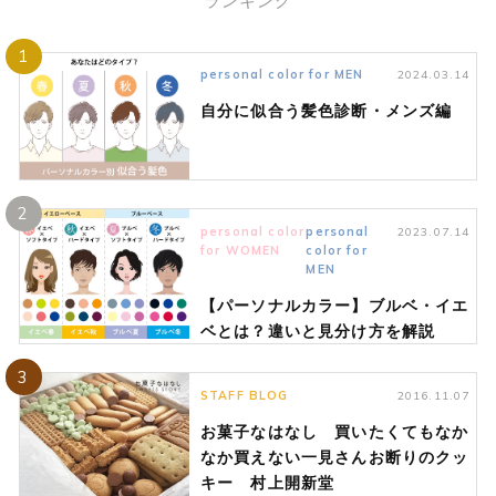
ランキング
1
personal color for MEN
2024.03.14
自分に似合う髪色診断・メンズ編
2
personal color
personal
2023.07.14
for WOMEN
color for
MEN
【パーソナルカラー】ブルベ・イエ
ベとは？違いと見分け方を解説
3
STAFF BLOG
2016.11.07
お菓子なはなし 買いたくてもなか
なか買えない一見さんお断りのクッ
キー 村上開新堂