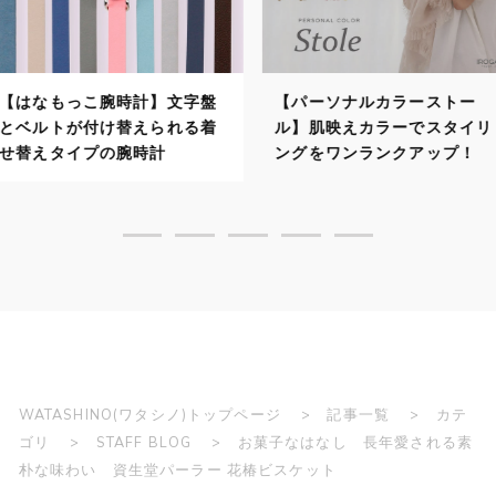
計】文字盤
【パーソナルカラーストー
【パーソナ
えられる着
ル】肌映えカラーでスタイリ
自分に似合
時計
ングをワンランクアップ！
で顔映りよ
WATASHINO(ワタシノ)トップページ
記事一覧
カテ
ゴリ
STAFF BLOG
お菓子なはなし 長年愛される素
朴な味わい 資生堂パーラー 花椿ビスケット