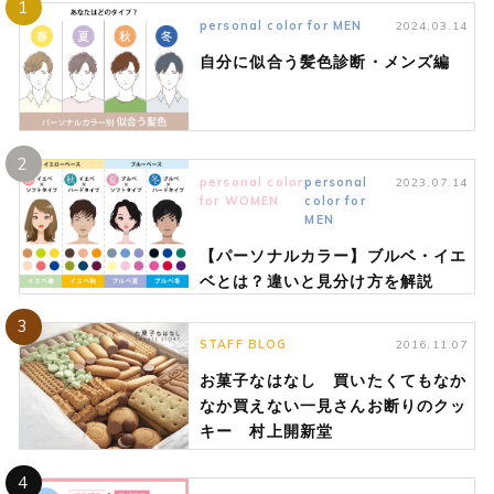
1
personal color for MEN
2024.03.14
自分に似合う髪色診断・メンズ編
2
personal color
personal
2023.07.14
for WOMEN
color for
MEN
【パーソナルカラー】ブルベ・イエ
ベとは？違いと見分け方を解説
3
STAFF BLOG
2016.11.07
お菓子なはなし 買いたくてもなか
なか買えない一見さんお断りのクッ
キー 村上開新堂
4