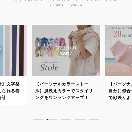
by SOREAL PERSONAL
計】文字盤
【パーソナルカラーストー
【パーソナ
えられる着
ル】肌映えカラーでスタイリ
自分に似合
時計
ングをワンランクアップ！
で顔映りよ