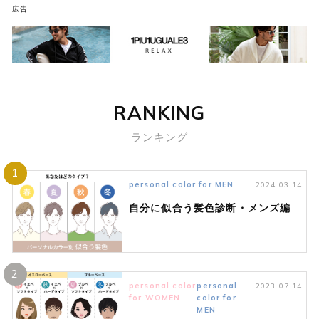
広告
RANKING
ランキング
1
personal color for MEN
2024.03.14
自分に似合う髪色診断・メンズ編
2
personal color
personal
2023.07.14
for WOMEN
color for
MEN