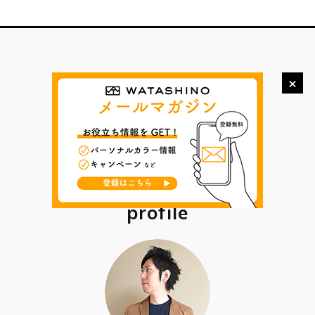
×
profile