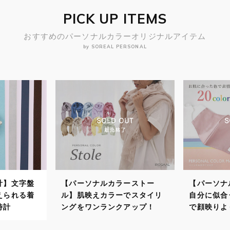
PICK UP ITEMS
おすすめのパーソナルカラーオリジナルアイテム
by SOREAL PERSONAL
計】文字盤
【パーソナルカラーストー
【パーソナ
えられる着
ル】肌映えカラーでスタイリ
自分に似合
時計
ングをワンランクアップ！
で顔映りよ