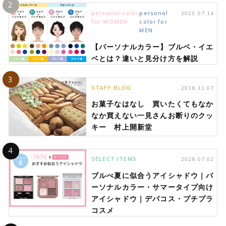
2
personal color
personal
2023.07.14
for WOMEN
color for
MEN
【パーソナルカラー】ブルベ・イエ
ベとは？違いと見分け方を解説
3
STAFF BLOG
2016.11.07
お菓子なはなし 買いたくてもなか
なか買えない一見さんお断りのクッ
キー 村上開新堂
4
SELECT ITEMS
2026.07.02
ブルべ夏に似合うアイシャドウ｜パ
ーソナルカラー・サマータイプ向け
アイシャドウ｜デパコス・プチプラ
コスメ