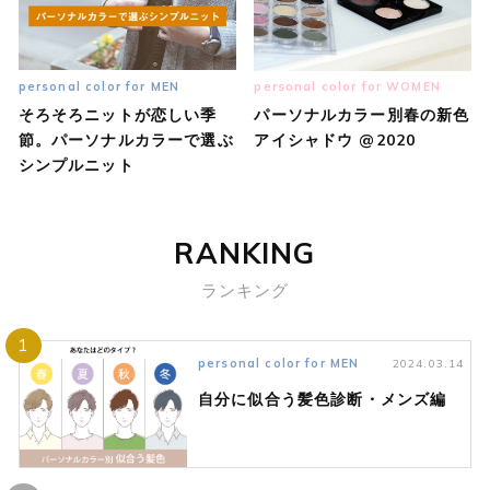
personal color for MEN
personal color for WOMEN
そろそろニットが恋しい季
パーソナルカラー別春の新色
節。パーソナルカラーで選ぶ
アイシャドウ @2020
シンプルニット
RANKING
ランキング
1
personal color for MEN
2024.03.14
自分に似合う髪色診断・メンズ編