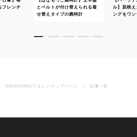
トが付け替えられる着
ル】肌映えカラーでスタイリ
タイプの腕時計
ングをワンランクアップ！
WATASHINO(ワタシノ)トップページ
記事一覧