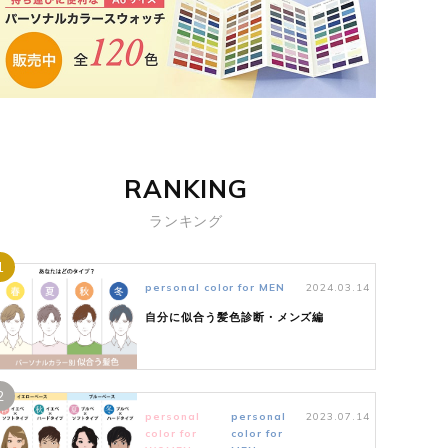
RANKING
ランキング
1
personal color for MEN
2024.03.14
自分に似合う髪色診断・メンズ編
2
personal
personal
2023.07.14
color for
color for