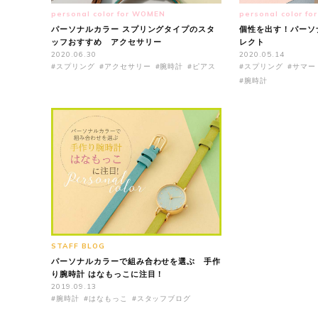
personal color for WOMEN
personal color f
パーソナルカラー スプリングタイプのスタ
個性を出す！パーソ
ッフおすすめ アクセサリー
レクト
2020.06.30
2020.05.14
#スプリング
#アクセサリー
#腕時計
#ピアス
#スプリング
#サマー
#腕時計
STAFF BLOG
パーソナルカラーで組み合わせを選ぶ 手作
り腕時計 はなもっこに注目！
2019.09.13
#腕時計
#はなもっこ
#スタッフブログ