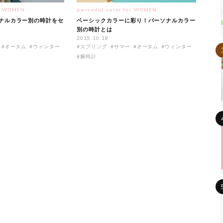
or WOMEN
personal color for WOMEN
ナルカラー別の時計をセ
ベーシックカラーに彩り！パーソナルカラー
別の時計とは
2019.10.18
#オータム
#ウィンター
#スプリング
#サマー
#オータム
#ウィンター
#腕時計