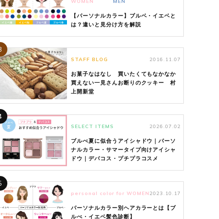
WOMEN
MEN
【パーソナルカラー】ブルベ・イエベと
は？違いと見分け方を解説
3
STAFF BLOG
2016.11.07
お菓子なはなし 買いたくてもなかなか
買えない一見さんお断りのクッキー 村
上開新堂
4
SELECT ITEMS
2026.07.02
ブルべ夏に似合うアイシャドウ｜パーソ
ナルカラー・サマータイプ向けアイシャ
ドウ｜デパコス・プチプラコスメ
5
personal color for WOMEN
2023.10.17
パーソナルカラー別ヘアカラーとは【ブ
ルべ・イエベ髪色診断】