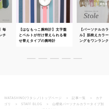
計】文字盤
【パーソナルカラーストー
【パーソナ
えられる着
ル】肌映えカラーでスタイリ
自分に似合
時計
ングをワンランクアップ！
で顔映りよ
WATASHINO(ワタシノ)トップページ
記事一覧
カテ
ゴリ
STAFF BLOG
山櫻発パーソナルカラータイプ別