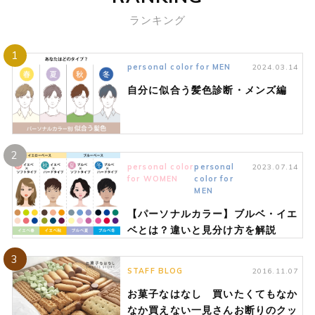
ランキング
1
personal color for MEN
2024.03.14
自分に似合う髪色診断・メンズ編
2
personal color
personal
2023.07.14
for WOMEN
color for
MEN
【パーソナルカラー】ブルベ・イエ
ベとは？違いと見分け方を解説
3
STAFF BLOG
2016.11.07
お菓子なはなし 買いたくてもなか
なか買えない一見さんお断りのクッ