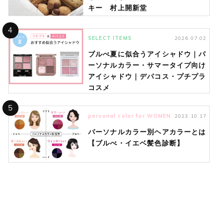
キー 村上開新堂
4
SELECT ITEMS
2026.07.02
ブルべ夏に似合うアイシャドウ｜パ
ーソナルカラー・サマータイプ向け
アイシャドウ｜デパコス・プチプラ
コスメ
5
personal color for WOMEN
2023.10.17
パーソナルカラー別ヘアカラーとは
【ブルべ・イエベ髪色診断】