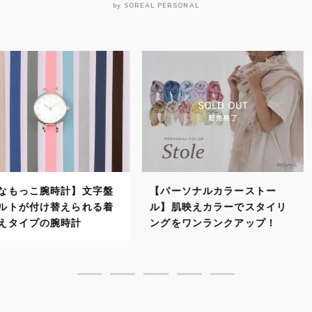
by SOREAL PERSONAL
計】文字盤
【パーソナルカラーストー
【パーソナ
えられる着
ル】肌映えカラーでスタイリ
自分に似合
時計
ングをワンランクアップ！
で顔映りよ