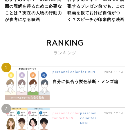
囲の理解を得るために必要な
張するプレゼン前でも、この
ことは？実在の人物の行動力
映画を観ておけば自信がつ
が参考になる映画
く？スピーチが印象的な映画
RANKING
ランキング
1
personal color for MEN
2024.03.14
自分に似合う髪色診断・メンズ編
2
personal color
personal
2023.07.14
for WOMEN
color for
MEN