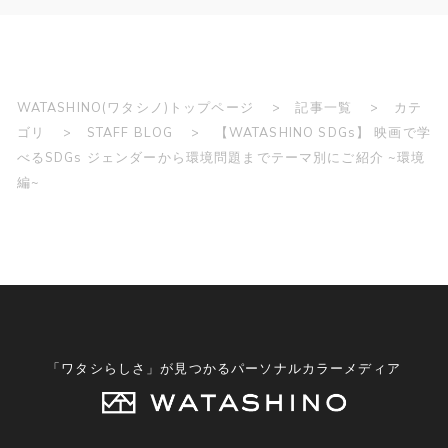
WATASHINO(ワタシノ)トップページ
記事一覧
カテ
ゴリ
STAFF BLOG
【WATASHINO SDGs】 映画で学
べるSDGs ジェンダーから環境問題までテーマ別にご紹介 ~環境
編~
「ワタシらしさ」が見つかるパーソナルカラーメディア