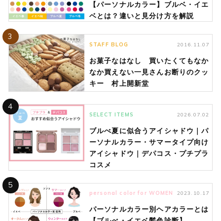
【パーソナルカラー】ブルベ・イエ
ベとは？違いと見分け方を解説
3
STAFF BLOG
2016.11.07
お菓子なはなし 買いたくてもなか
なか買えない一見さんお断りのクッ
キー 村上開新堂
4
SELECT ITEMS
2026.07.02
ブルべ夏に似合うアイシャドウ｜パ
ーソナルカラー・サマータイプ向け
アイシャドウ｜デパコス・プチプラ
コスメ
5
personal color for WOMEN
2023.10.17
パーソナルカラー別ヘアカラーとは
【ブルべ・イエベ髪色診断】