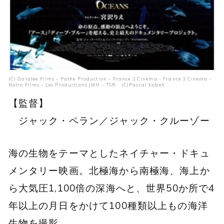
(C) Galatee Films - Pathe Production - France 2 Cinema - France 3 Cinema -
Notro Films - Les Productions JMH - TSR (C)Pascal Kobeh
【監督】
ジャック・ペラン／ジャック・クルーゾー
海の生物をテーマとしたネイチャー・ドキュ
メンタリー映画。北極海から南極海、海上か
ら大気圧1,100倍の深海へと、世界50か所で4
年以上の月日をかけて100種類以上もの海洋
生物を撮影。