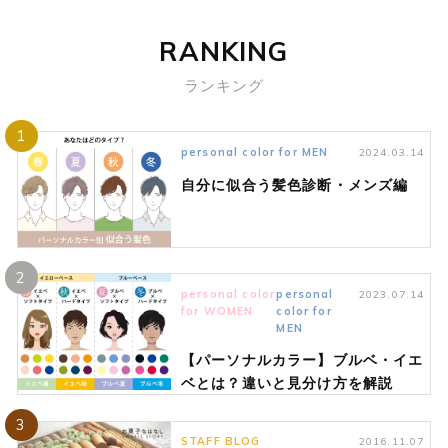
RANKING
ランキング
1
personal color for MEN
2024.03.14
自分に似合う髪色診断・メンズ編
2
personal color
personal
2023.07.14
for WOMEN
color for
MEN
【パーソナルカラー】ブルベ・イエ
ベとは？違いと見分け方を解説
3
STAFF BLOG
2016.11.07