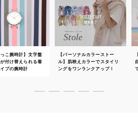
計】文字盤
【パーソナルカラーストー
【パーソナ
えられる着
ル】肌映えカラーでスタイリ
自分に似合
時計
ングをワンランクアップ！
で顔映りよ