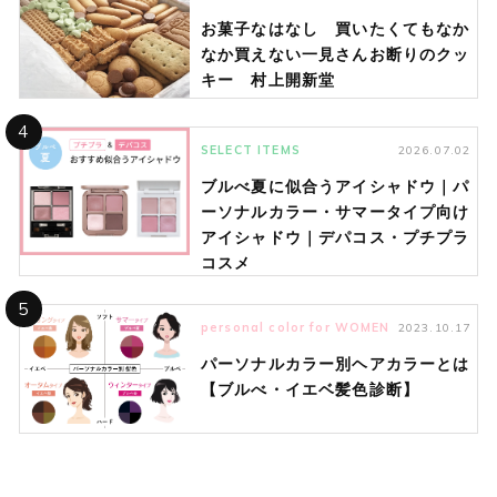
お菓子なはなし 買いたくてもなか
なか買えない一見さんお断りのクッ
キー 村上開新堂
4
SELECT ITEMS
2026.07.02
ブルべ夏に似合うアイシャドウ｜パ
ーソナルカラー・サマータイプ向け
アイシャドウ｜デパコス・プチプラ
コスメ
5
personal color for WOMEN
2023.10.17
パーソナルカラー別ヘアカラーとは
【ブルべ・イエベ髪色診断】