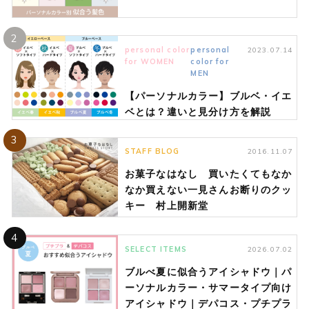
2
personal color
personal
2023.07.14
for WOMEN
color for
MEN
【パーソナルカラー】ブルベ・イエ
ベとは？違いと見分け方を解説
3
STAFF BLOG
2016.11.07
お菓子なはなし 買いたくてもなか
なか買えない一見さんお断りのクッ
キー 村上開新堂
4
SELECT ITEMS
2026.07.02
ブルべ夏に似合うアイシャドウ｜パ
ーソナルカラー・サマータイプ向け
アイシャドウ｜デパコス・プチプラ