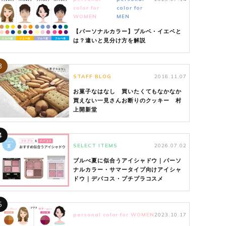
color for
color for
WOMEN
MEN
【パーソナルカラー】ブルベ・イエベと
は？違いと見分け方を解説
3
STAFF BLOG
2016.11.07
お菓子なはなし 買いたくてもなかなか
買えない一見さんお断りのクッキー 村
上開新堂
4
SELECT ITEMS
2026.07.02
ブルべ夏に似合うアイシャドウ｜パーソ
ナルカラー・サマータイプ向けアイシャ
ドウ｜デパコス・プチプラコスメ
5
personal color for WOMEN
2023.10.17