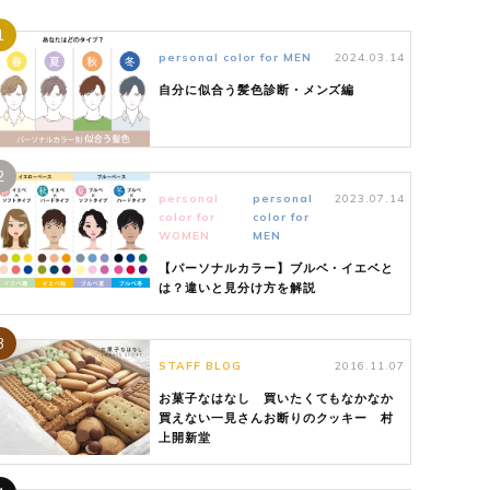
1
personal color for MEN
2024.03.14
自分に似合う髪色診断・メンズ編
2
personal
personal
2023.07.14
color for
color for
WOMEN
MEN
【パーソナルカラー】ブルベ・イエベと
は？違いと見分け方を解説
3
STAFF BLOG
2016.11.07
お菓子なはなし 買いたくてもなかなか
買えない一見さんお断りのクッキー 村
上開新堂