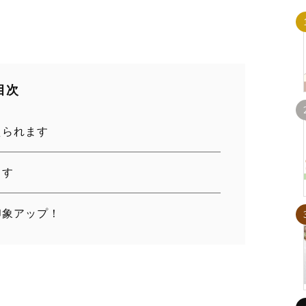
目次
えられます
ます
印象アップ！