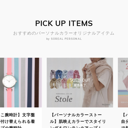
PICK UP ITEMS
おすすめのパーソナルカラーオリジナルアイテム
by SOREAL PERSONAL
計】文字盤
【パーソナルカラーストー
【パーソナ
えられる着
ル】肌映えカラーでスタイリ
自分に似合
時計
ングをワンランクアップ！
で顔映りよ