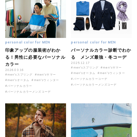
personal color for MEN
personal color for MEN
印象アップの服装術がわか
パーソナルカラー診断でわか
る！男性に必要なパーソナル
る メンズ最強・冬コーデ
2025.12.17
カラー
#men'sスプリング
#men'sサマー
2026.03.16
#men'sオータム
#men'sウィンター
#men'sスプリング
#men'sサマー
#パーソナルカラーコーデ
#men'sオータム
#men'sウィンター
#パーソナルカラーメンズコーデ
#パーソナルカラー
#パーソナルカラーメンズコーデ