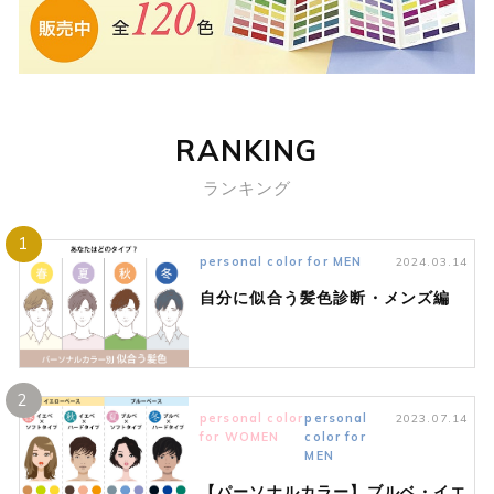
RANKING
ランキング
1
personal color for MEN
2024.03.14
自分に似合う髪色診断・メンズ編
2
personal color
personal
2023.07.14
for WOMEN
color for
MEN
【パーソナルカラー】ブルベ・イエ