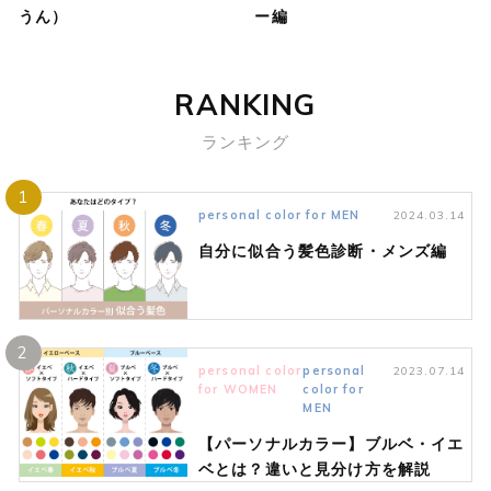
うん）
ー編
RANKING
ランキング
1
personal color for MEN
2024.03.14
自分に似合う髪色診断・メンズ編
2
personal color
personal
2023.07.14
for WOMEN
color for
MEN
【パーソナルカラー】ブルベ・イエ
ベとは？違いと見分け方を解説