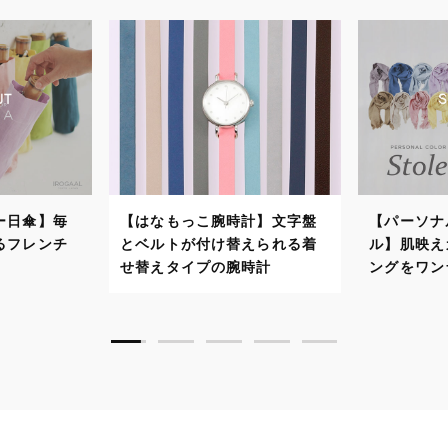
時計】文字盤
【パーソナルカラーストー
【パー
替えられる着
ル】肌映えカラーでスタイリ
自分に
腕時計
ングをワンランクアップ！
で顔映