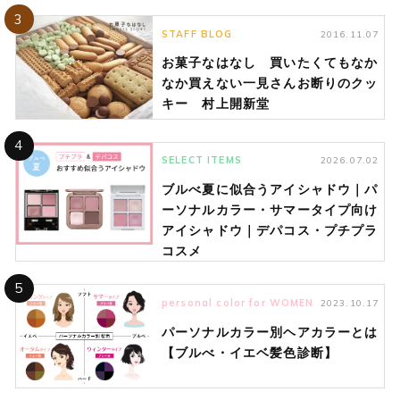
3
STAFF BLOG
2016.11.07
お菓子なはなし 買いたくてもなか
なか買えない一見さんお断りのクッ
キー 村上開新堂
4
SELECT ITEMS
2026.07.02
ブルべ夏に似合うアイシャドウ｜パ
ーソナルカラー・サマータイプ向け
アイシャドウ｜デパコス・プチプラ
コスメ
5
personal color for WOMEN
2023.10.17
パーソナルカラー別ヘアカラーとは
【ブルべ・イエベ髪色診断】