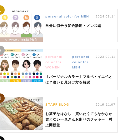
1
personal color for MEN
2024.03.14
自分に似合う髪色診断・メンズ編
2
personal
personal
2023.07.14
color for
color for
WOMEN
MEN
【パーソナルカラー】ブルベ・イエベと
は？違いと見分け方を解説
3
STAFF BLOG
2016.11.07
お菓子なはなし 買いたくてもなかなか
買えない一見さんお断りのクッキー 村
上開新堂