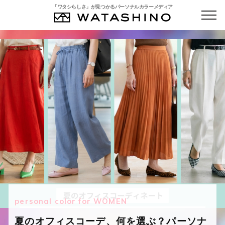
「ワタシらしさ」が見つかるパーソナルカラーメディア
personal color for WOMEN
personal color for MEN
personal color for WOMEN
personal color for MEN
personal color for MEN
personal color for MEN
夏のオフィスコーデ、何を選ぶ？パーソナ
パーソナルカラーで印象管理！差が出るメ
パーソナルカラー別シアージャケットの選
似合う色から選ぶ父の日ギフト
パーソナルカラーで選ぶ、夏のメンズビジ
パーソナルカラーの基本と似合う青