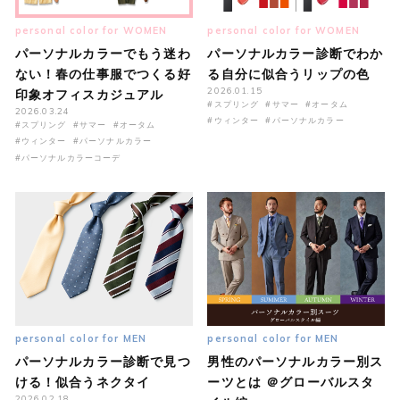
personal color for WOMEN
personal color for WOMEN
パーソナルカラーでもう迷わ
パーソナルカラー診断でわか
ない！春の仕事服でつくる好
る自分に似合うリップの色
2026.01.15
印象オフィスカジュアル
#スプリング
#サマー
#オータム
2026.03.24
#ウィンター
#パーソナルカラー
#スプリング
#サマー
#オータム
#ウィンター
#パーソナルカラー
#パーソナルカラーコーデ
personal color for MEN
personal color for MEN
パーソナルカラー診断で見つ
男性のパーソナルカラー別ス
ける！似合うネクタイ
ーツとは ＠グローバルスタ
2026.02.18