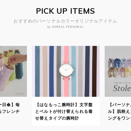
PICK UP ITEMS
おすすめのパーソナルカラーオリジナルアイテム
by SOREAL PERSONAL
計】文字盤
【パーソナルカラーストー
【パーソナ
えられる着
ル】肌映えカラーでスタイリ
自分に似合
時計
ングをワンランクアップ！
で顔映りよ