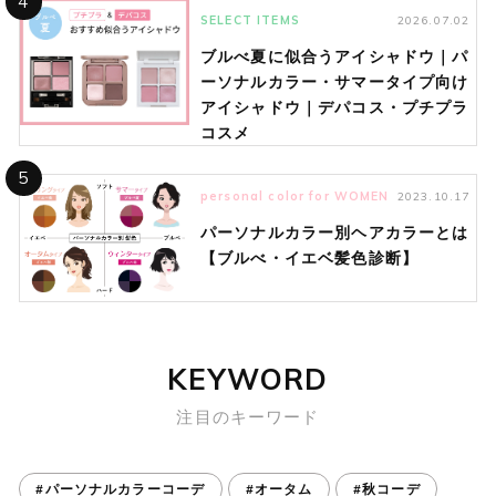
4
SELECT ITEMS
2026.07.02
ブルべ夏に似合うアイシャドウ｜パ
ーソナルカラー・サマータイプ向け
アイシャドウ｜デパコス・プチプラ
コスメ
5
personal color for WOMEN
2023.10.17
パーソナルカラー別ヘアカラーとは
【ブルべ・イエベ髪色診断】
KEYWORD
注目のキーワード
#パーソナルカラーコーデ
#オータム
#秋コーデ