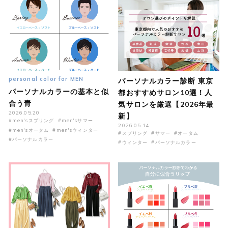
personal color for MEN
パーソナルカラー診断 東京
パーソナルカラーの基本と似
都おすすめサロン10選！人
合う青
気サロンを厳選【2026年最
2026.05.20
新】
#men'sスプリング
#men'sサマー
2026.05.14
#men'sオータム
#men'sウィンター
#スプリング
#サマー
#オータム
#パーソナルカラー
#ウィンター
#パーソナルカラー