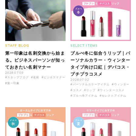
STAFF BLOG
SELECT ITEMS
第一印象は名刺交換から始ま
ブルべ冬に似合うリップ｜パ
る。ビジネスパーソンが知っ
ーソナルカラー・ウィンター
ておきたい名刺マナー
タイプ向け口紅｜デパコス・
2026.07.09
プチプラコスメ
#スタッフブログ
#名刺
#ビジネスマナー
2026.07.02
#第一印象
#パーソナルカラーアイテム
#ウィンター
#コスメ
#リップ
#ウィンターコスメ
#ブルべ冬アイテム
#セレクトアイテム