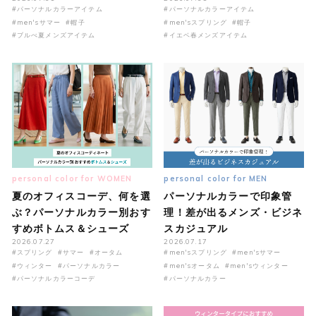
#パーソナルカラーアイテム
#パーソナルカラーアイテム
#men'sサマー
#帽子
#men'sスプリング
#帽子
#ブルべ夏メンズアイテム
#イエベ春メンズアイテム
personal color for WOMEN
personal color for MEN
夏のオフィスコーデ、何を選
パーソナルカラーで印象管
ぶ？パーソナルカラー別おす
理！差が出るメンズ・ビジネ
すめボトムス＆シューズ
スカジュアル
2026.07.27
2026.07.17
#スプリング
#サマー
#オータム
#men'sスプリング
#men'sサマー
#ウィンター
#パーソナルカラー
#men'sオータム
#men'sウィンター
#パーソナルカラーコーデ
#パーソナルカラー