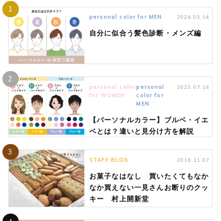
1
personal color for MEN
2024.03.14
自分に似合う髪色診断・メンズ編
2
personal color
personal
2023.07.14
for WOMEN
color for
MEN
【パーソナルカラー】ブルベ・イエ
ベとは？違いと見分け方を解説
3
STAFF BLOG
2016.11.07
お菓子なはなし 買いたくてもなか
なか買えない一見さんお断りのクッ
キー 村上開新堂