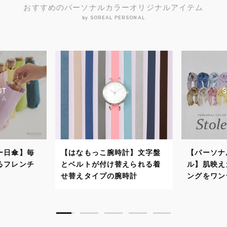
おすすめのパーソナルカラーオリジナルアイテム
by SOREAL PERSONAL
計】文字盤
【パーソナルカラーストー
【パーソ
えられる着
ル】肌映えカラーでスタイリ
自分に似
時計
ングをワンランクアップ！
で顔映り