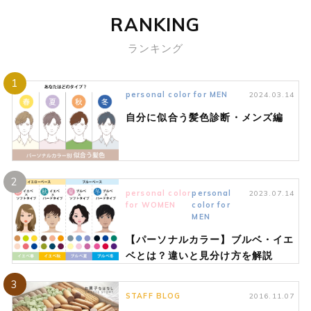
RANKING
ランキング
1
personal color for MEN
2024.03.14
自分に似合う髪色診断・メンズ編
2
personal color
personal
2023.07.14
for WOMEN
color for
MEN
【パーソナルカラー】ブルベ・イエ
ベとは？違いと見分け方を解説
3
STAFF BLOG
2016.11.07