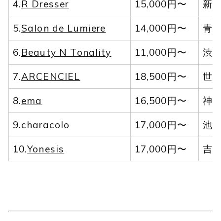
4.
R Dresser
15,000円〜
新
5.
Salon de Lumiere
14,000円〜
青
6.
Beauty N Tonality
11,000円〜
渋
7.
ARCENCIEL
18,500円〜
世
8.
ema
16,500円〜
神
9.
characolo
17,000円〜
池
10.
Yonesis
17,000円〜
吉