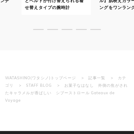
えられる着
ル】肌映えカラーでスタイリ
自分に似合
時計
ングをワンランクアップ！
で顔映りよ
WATASHINO(ワタシノ)トップページ
記事一覧
カテ
ゴリ
STAFF BLOG
お菓子なはなし 外側の焦がされ
たキャラメルが香ばしい シブーストロール Gateaux de
Voyage