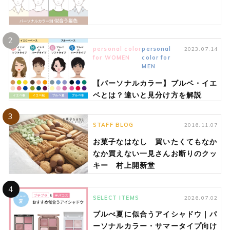
2
personal color
personal
2023.07.14
for WOMEN
color for
MEN
【パーソナルカラー】ブルベ・イエ
ベとは？違いと見分け方を解説
3
STAFF BLOG
2016.11.07
お菓子なはなし 買いたくてもなか
なか買えない一見さんお断りのクッ
キー 村上開新堂
4
SELECT ITEMS
2026.07.02
ブルべ夏に似合うアイシャドウ｜パ
ーソナルカラー・サマータイプ向け