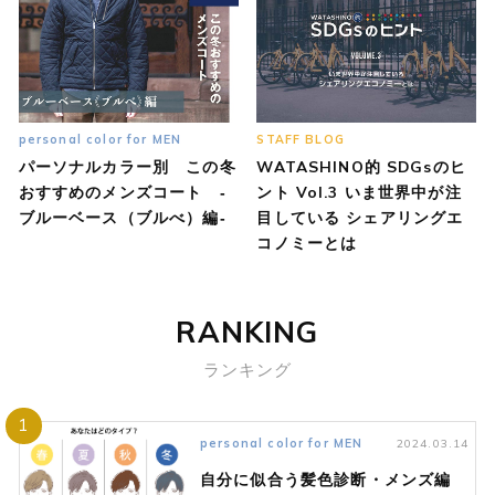
personal color for MEN
STAFF BLOG
パーソナルカラー別 この冬
WATASHINO的 SDGsのヒ
おすすめのメンズコート ‐
ント Vol.3 いま世界中が注
ブルーベース（ブルべ）編‐
目している シェアリングエ
コノミーとは
RANKING
ランキング
1
personal color for MEN
2024.03.14
自分に似合う髪色診断・メンズ編