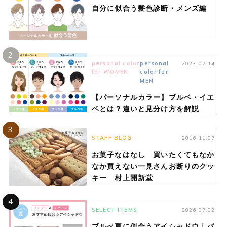
自分に似合う髪色診断・メンズ編
2
personal color
personal
2023.07.14
for WOMEN
color for
MEN
【パーソナルカラー】ブルベ・イエ
ベとは？違いと見分け方を解説
3
STAFF BLOG
2016.11.07
お菓子なはなし 買いたくてもなか
なか買えない一見さんお断りのクッ
キー 村上開新堂
4
SELECT ITEMS
2026.07.02
ブルべ夏に似合うアイシャドウ｜パ