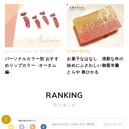
personal color for WOMEN
STAFF BLOG
パーソナルカラー別 おすす
お菓子なはなし 清新な年の
めリップカラー -オータム
始めにふさわしい御題羊羹
編-
とらや 春ひかる
RANKING
ランキング
1
personal color for MEN
2024.03.14