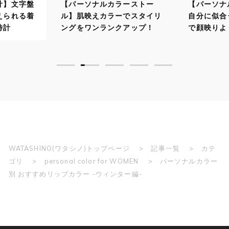
計】文字盤
【パーソナルカラーストー
【パーソナ
えられる着
ル】肌映えカラーでスタイリ
自分に似合
時計
ングをワンランクアップ！
で顔映りよ
WATASHINO(ワタシノ)トップページ
記事一覧
カテ
ゴリ
personal color for WOMEN
パーソナルカラー
別 おすすめリップカラー -ウィンター編-