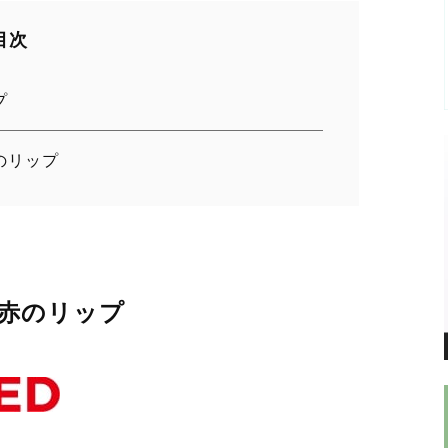
目次
プ
のリップ
 赤のリップ