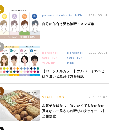
1
personal color for MEN
2024.03.14
自分に似合う髪色診断・メンズ編
2
personal
personal
2023.07.14
color for
color for
WOMEN
MEN
【パーソナルカラー】ブルベ・イエベと
は？違いと見分け方を解説
3
STAFF BLOG
2016.11.07
お菓子なはなし 買いたくてもなかなか
買えない一見さんお断りのクッキー 村
上開新堂