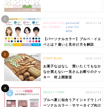
2
personal color
personal
2023.07.14
for WOMEN
color for
MEN
【パーソナルカラー】ブルベ・イエ
ベとは？違いと見分け方を解説
3
STAFF BLOG
2016.11.07
お菓子なはなし 買いたくてもなか
なか買えない一見さんお断りのクッ
キー 村上開新堂
4
SELECT ITEMS
2026.07.02
ブルべ夏に似合うアイシャドウ｜パ
ーソナルカラー・サマータイプ向け