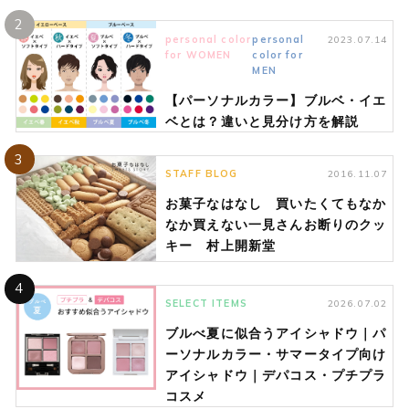
2
personal color
personal
2023.07.14
for WOMEN
color for
MEN
【パーソナルカラー】ブルベ・イエ
ベとは？違いと見分け方を解説
3
STAFF BLOG
2016.11.07
お菓子なはなし 買いたくてもなか
なか買えない一見さんお断りのクッ
キー 村上開新堂
4
SELECT ITEMS
2026.07.02
ブルべ夏に似合うアイシャドウ｜パ
ーソナルカラー・サマータイプ向け
アイシャドウ｜デパコス・プチプラ
コスメ