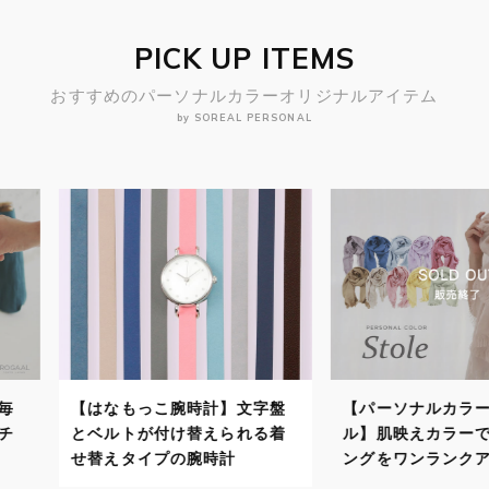
PICK UP ITEMS
おすすめのパーソナルカラーオリジナルアイテム
by SOREAL PERSONAL
計】文字盤
【パーソナルカラーストー
【パーソナ
えられる着
ル】肌映えカラーでスタイリ
自分に似合
時計
ングをワンランクアップ！
で顔映りよ