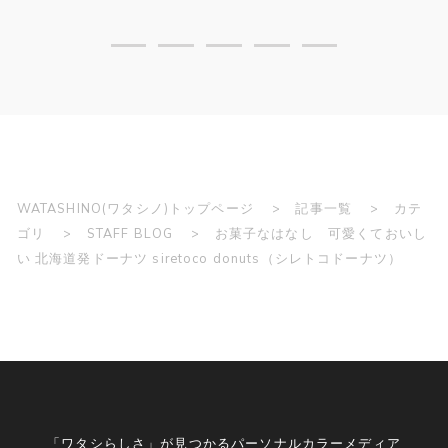
WATASHINO(ワタシノ)トップページ
記事一覧
カテ
ゴリ
STAFF BLOG
お菓子なはなし 可愛くておいし
い 北海道発ドーナツ siretoco donuts（シレトコドーナツ）
「ワタシらしさ」が見つかるパーソナルカラーメディア