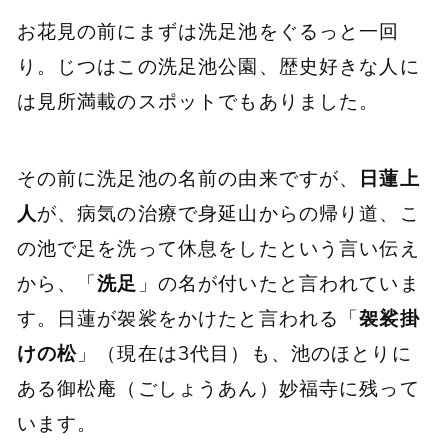
お花見の前にまずは洗足池をぐるっと一回
り。じつはこの洗足池公園、歴史好きな人に
は見所満載のスポットでもありました。
その前に洗足池の名前の由来ですが、
日蓮上
人
が、病気の治療で身延山からの帰り道、こ
の池で足を洗って休息をしたという言い伝え
から、「
洗足
」の名が付いたと言われていま
す。日蓮が袈裟をかけたと言われる「
袈裟掛
けの松
」（現在は3代目）も、池のほとりに
ある御松庵（ごしょうあん）妙福寺に残って
います。