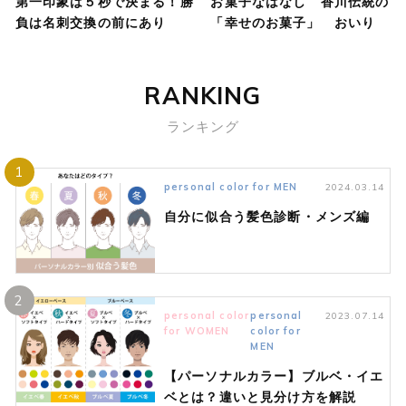
第一印象は５秒で決まる！勝
お菓子なはなし 香川伝統の
負は名刺交換の前にあり
「幸せのお菓子」 おいり
RANKING
ランキング
1
personal color for MEN
2024.03.14
自分に似合う髪色診断・メンズ編
2
personal color
personal
2023.07.14
for WOMEN
color for
MEN
【パーソナルカラー】ブルベ・イエ
ベとは？違いと見分け方を解説