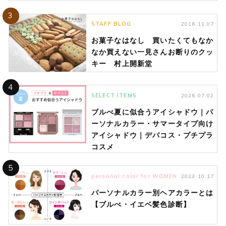
3
STAFF BLOG
2016.11.07
お菓子なはなし 買いたくてもなか
なか買えない一見さんお断りのクッ
キー 村上開新堂
4
SELECT ITEMS
2026.07.02
ブルべ夏に似合うアイシャドウ｜パ
ーソナルカラー・サマータイプ向け
アイシャドウ｜デパコス・プチプラ
コスメ
5
personal color for WOMEN
2023.10.17
パーソナルカラー別ヘアカラーとは
【ブルべ・イエベ髪色診断】