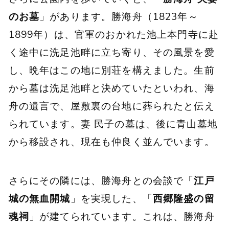
のお墓
」があります。勝海舟（1823年～
1899年）は、官軍のおかれた池上本門寺に赴
く途中に洗足池畔に立ち寄り、その風景を愛
し、晩年はこの地に別荘を構えました。生前
から墓は洗足池畔と決めていたといわれ、海
舟の遺言で、屋敷裏の台地に葬られたと伝え
られています。妻 民子の墓は、後に青山墓地
から移設され、現在も仲良く並んでいます。
さらにその隣には、勝海舟との会談で「
江戸
城の無血開城
」を実現した、「
西郷隆盛の留
魂祠
」が建てられています。これは、勝海舟