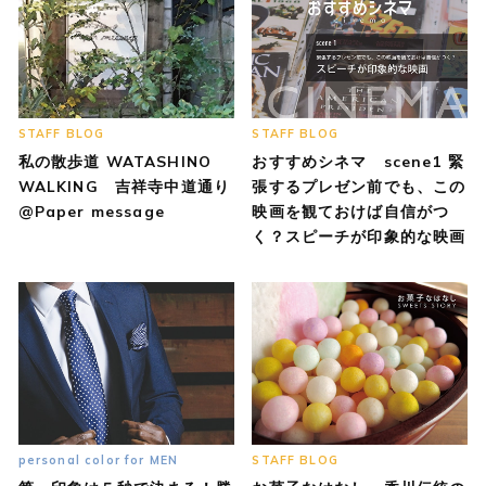
STAFF BLOG
STAFF BLOG
私の散歩道 WATASHINO
おすすめシネマ scene1 緊
WALKING 吉祥寺中道通り
張するプレゼン前でも、この
@Paper message
映画を観ておけば自信がつ
く？スピーチが印象的な映画
personal color for MEN
STAFF BLOG