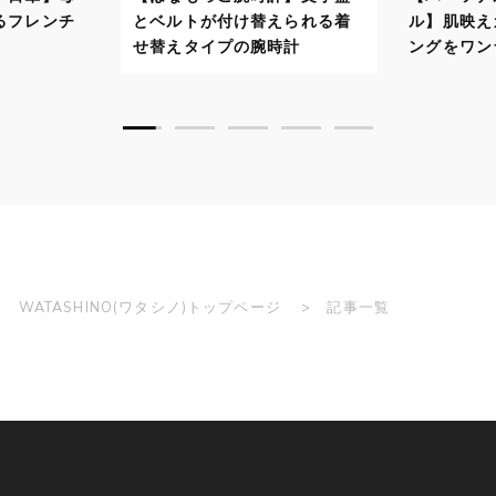
付け替えられる着
ル】肌映えカラーでスタイリ
自分
プの腕時計
ングをワンランクアップ！
で顔
WATASHINO(ワタシノ)トップページ
記事一覧