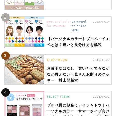
2
personal color
personal
2023.07.14
for WOMEN
color for
MEN
【パーソナルカラー】ブルベ・イエ
ベとは？違いと見分け方を解説
3
STAFF BLOG
2016.11.07
お菓子なはなし 買いたくてもなか
なか買えない一見さんお断りのクッ
キー 村上開新堂
4
SELECT ITEMS
2026.07.02
ブルべ夏に似合うアイシャドウ｜パ
ーソナルカラー・サマータイプ向け