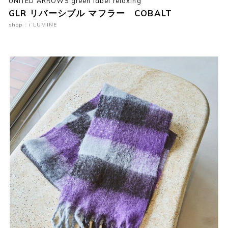
UNITED ARROWS green label relaxing
GLR リバーシブル マフラー COBALT
shop : i LUMINE