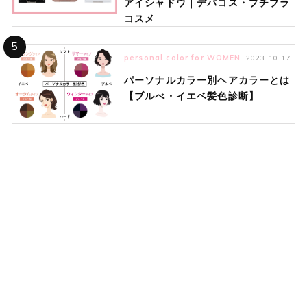
アイシャドウ｜デパコス・プチプラ
コスメ
5
personal color for WOMEN
2023.10.17
パーソナルカラー別ヘアカラーとは
【ブルべ・イエベ髪色診断】