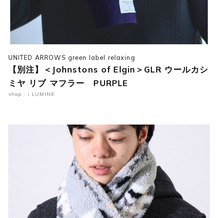
UNITED ARROWS green label relaxing
【別注】＜Johnstons of Elgin＞GLR ウールカシ
ミヤ リブ マフラー PURPLE
shop : i LUMINE