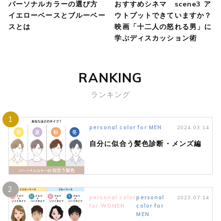
パーソナルカラーの選び方
おすすめシネマ scene3 ア
イエローベースとブルーベー
ウトプットできていますか？
スとは
映画「十二人の怒れる男」に
学ぶディスカッション術
RANKING
ランキング
1
personal color for MEN
2024.03.14
自分に似合う髪色診断・メンズ編
2
personal color
personal
2023.07.14
for WOMEN
color for
MEN