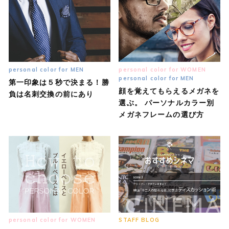
personal color for MEN
personal color for WOMEN
personal color for MEN
第一印象は５秒で決まる！勝
顔を覚えてもらえるメガネを
負は名刺交換の前にあり
選ぶ。 パーソナルカラー別
メガネフレームの選び方
personal color for WOMEN
STAFF BLOG