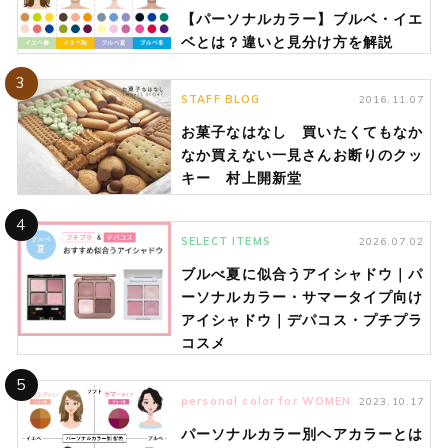
【パーソナルカラー】ブルベ・イエ
ベとは？違いと見分け方を解説
3
STAFF BLOG
2016.11.07
お菓子なはなし 買いたくてもなか
なか買えない一見さんお断りのクッ
キー 村上開新堂
4
SELECT ITEMS
2026.07.02
ブルべ夏に似合うアイシャドウ｜パ
ーソナルカラー・サマータイプ向け
アイシャドウ｜デパコス・プチプラ
コスメ
5
personal color for WOMEN
2023.10.17
パーソナルカラー別ヘアカラーとは