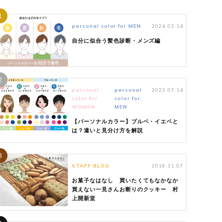
1
personal color for MEN
2024.03.14
自分に似合う髪色診断・メンズ編
2
personal
personal
2023.07.14
color for
color for
WOMEN
MEN
【パーソナルカラー】ブルベ・イエベと
は？違いと見分け方を解説
3
STAFF BLOG
2016.11.07
お菓子なはなし 買いたくてもなかなか
買えない一見さんお断りのクッキー 村
上開新堂