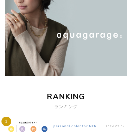
RANKING
ランキング
1
personal color for MEN
2024.03.14