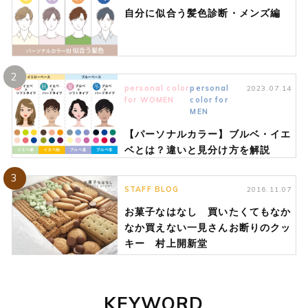
自分に似合う髪色診断・メンズ編
2
personal color
personal
2023.07.14
for WOMEN
color for
MEN
【パーソナルカラー】ブルベ・イエ
ベとは？違いと見分け方を解説
3
STAFF BLOG
2016.11.07
お菓子なはなし 買いたくてもなか
なか買えない一見さんお断りのクッ
キー 村上開新堂
KEYWORD