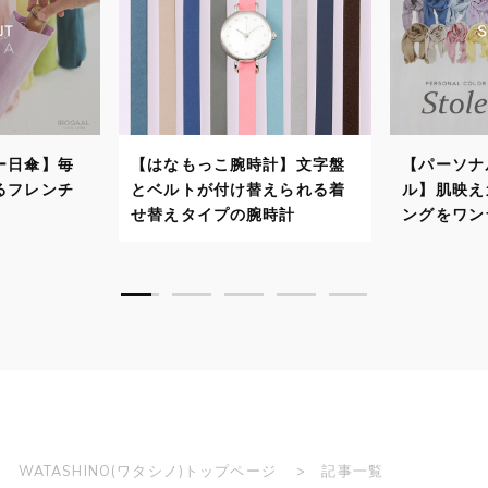
【はなもっこ腕時計】文字盤
【パーソナルカラーストー
とベルトが付け替えられる着
ル】肌映えカラーでスタイリ
せ替えタイプの腕時計
ングをワンランクアップ！
WATASHINO(ワタシノ)トップページ
記事一覧