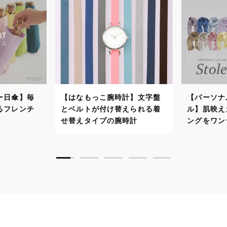
はなもっこ腕時計】文字盤
【パーソナルカラーストー
ベルトが付け替えられる着
ル】肌映えカラーでスタイリ
替えタイプの腕時計
ングをワンランクアップ！