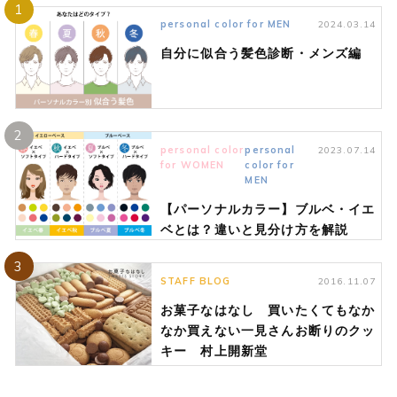
1
personal color for MEN
2024.03.14
自分に似合う髪色診断・メンズ編
2
personal color
personal
2023.07.14
for WOMEN
color for
MEN
【パーソナルカラー】ブルベ・イエ
ベとは？違いと見分け方を解説
3
STAFF BLOG
2016.11.07
お菓子なはなし 買いたくてもなか
なか買えない一見さんお断りのクッ
キー 村上開新堂