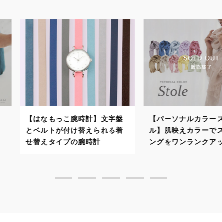
計】文字盤
【パーソナルカラーストー
【パーソナ
えられる着
ル】肌映えカラーでスタイリ
自分に似合
時計
ングをワンランクアップ！
で顔映りよ