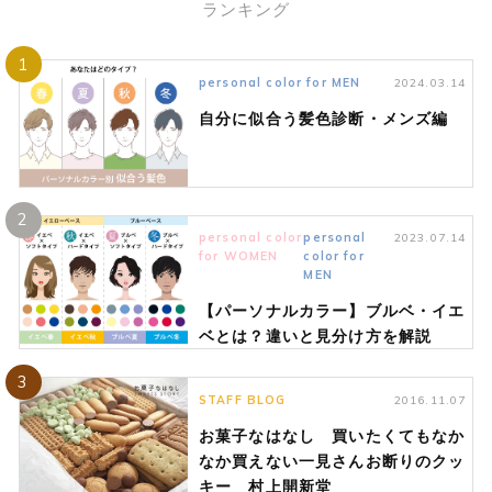
ランキング
1
personal color for MEN
2024.03.14
自分に似合う髪色診断・メンズ編
2
personal color
personal
2023.07.14
for WOMEN
color for
MEN
【パーソナルカラー】ブルベ・イエ
ベとは？違いと見分け方を解説
3
STAFF BLOG
2016.11.07
お菓子なはなし 買いたくてもなか
なか買えない一見さんお断りのクッ
キー 村上開新堂