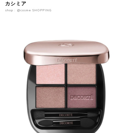
カシミア
shop : @cosme SHOPPING