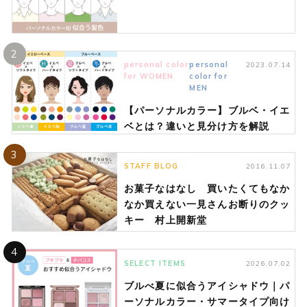
2
personal color
personal
2023.07.14
for WOMEN
color for
MEN
【パーソナルカラー】ブルベ・イエ
ベとは？違いと見分け方を解説
3
STAFF BLOG
2016.11.07
お菓子なはなし 買いたくてもなか
なか買えない一見さんお断りのクッ
キー 村上開新堂
4
SELECT ITEMS
2026.07.02
ブルべ夏に似合うアイシャドウ｜パ
ーソナルカラー・サマータイプ向け