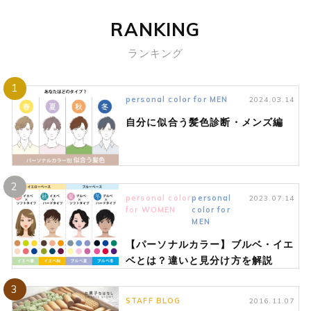
RANKING
ランキング
1
personal color for MEN
2024.03.14
自分に似合う髪色診断・メンズ編
2
personal color
personal
2023.07.14
for WOMEN
color for
MEN
【パーソナルカラー】ブルベ・イエ
ベとは？違いと見分け方を解説
3
STAFF BLOG
2016.11.07