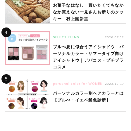
お菓子なはなし 買いたくてもなか
なか買えない一見さんお断りのクッ
キー 村上開新堂
4
SELECT ITEMS
2026.07.02
ブルべ夏に似合うアイシャドウ｜パ
ーソナルカラー・サマータイプ向け
アイシャドウ｜デパコス・プチプラ
コスメ
5
personal color for WOMEN
2023.10.17
パーソナルカラー別ヘアカラーとは
【ブルべ・イエベ髪色診断】