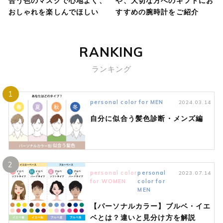
合う色のマスクで心地よく、
や、大切な方へのギフトにお
おしゃれを楽しんでほしい
すすめの腕時計をご紹介
RANKING
ランキング
1
personal color for MEN
2024.03.14
自分に似合う髪色診断・メンズ編
2
personal color
personal
2023.07.14
for WOMEN
color for
MEN
【パーソナルカラー】ブルベ・イエ
ベとは？違いと見分け方を解説