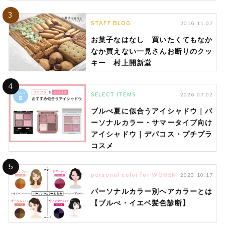
3
STAFF BLOG
2016.11.07
お菓子なはなし 買いたくてもなか
なか買えない一見さんお断りのクッ
キー 村上開新堂
4
SELECT ITEMS
2026.07.02
ブルべ夏に似合うアイシャドウ｜パ
ーソナルカラー・サマータイプ向け
アイシャドウ｜デパコス・プチプラ
コスメ
5
personal color for WOMEN
2023.10.17
パーソナルカラー別ヘアカラーとは
【ブルべ・イエベ髪色診断】