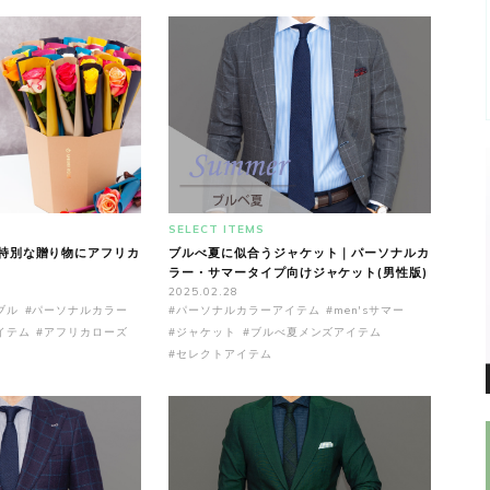
SELECT ITEMS
特別な贈り物にアフリカ
ブルべ夏に似合うジャケット｜パーソナルカ
ラー・サマータイプ向けジャケット(男性版)
2025.02.28
ブル
#パーソナルカラー
#パーソナルカラーアイテム
#men'sサマー
イテム
#アフリカローズ
#ジャケット
#ブルべ夏メンズアイテム
#セレクトアイテム