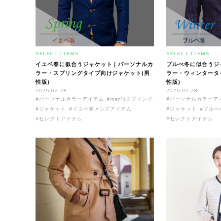
SELECT ITEMS
SELECT ITEMS
イエベ春に似合うジャケット｜パーソナルカ
ブルべ冬に似合うジ
ラー・スプリングタイプ向けジャケット(男
ラー・ウィンタータ
性版)
性版)
2025.02.28
2025.02.28
#パーソナルカラーアイテム
#men'sスプリング
#パーソナルカラーア
#ジャケット
#イエベ春メンズアイテム
#ジャケット
#ブルべ
#セレクトアイテム
#セレクトアイテム