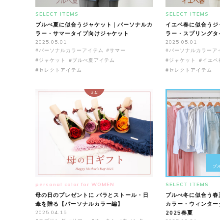
SELECT ITEMS
SELECT ITEMS
ブルべ夏に似合うジャケット｜パーソナルカ
イエベ春に似合うジ
ラー・サマータイプ向けジャケット
ラー・スプリングタ
2025.05.01
2025.05.01
#パーソナルカラーアイテム
#サマー
#パーソナルカラーア
#ジャケット
#ブルべ夏アイテム
#ジャケット
#イエベ
#セレクトアイテム
#セレクトアイテム
personal color for WOMEN
SELECT ITEMS
母の日のプレゼントに バラとストール・日
ブルべ冬に似合う春
傘を贈る【パーソナルカラー編】
カラー・ウィンター
2025.04.15
2025春夏