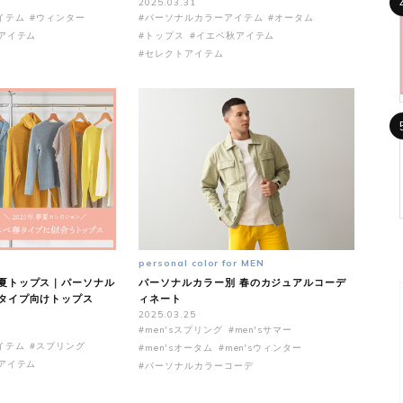
2025.03.31
イテム
#ウィンター
#パーソナルカラーアイテム
#オータム
アイテム
#トップス
#イエベ秋アイテム
#セレクトアイテム
personal color for MEN
夏トップス｜パーソナル
パーソナルカラー別 春のカジュアルコーデ
タイプ向けトップス
ィネート
2025.03.25
#men'sスプリング
#men'sサマー
イテム
#スプリング
#men'sオータム
#men'sウィンター
アイテム
#パーソナルカラーコーデ