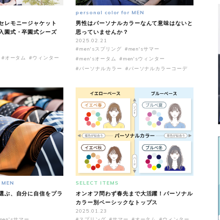
personal color for MEN
セレモニージャケット
男性はパーソナルカラーなんて意味はないと
入園式・卒園式シーズ
思っていませんか？
2025.02.21
#men'sスプリング
#men'sサマー
#オータム
#ウィンター
#men'sオータム
#men'sウィンター
#パーソナルカラー
#パーソナルカラーコーデ
r MEN
SELECT ITEMS
選ぶ、自分に自信をプラ
オンオフ問わず春先まで大活躍！パーソナル
カラー別ベーシックなトップス
2025.01.23
men'sサマー
#スプリング
#サマー
#オータム
#ウィンター