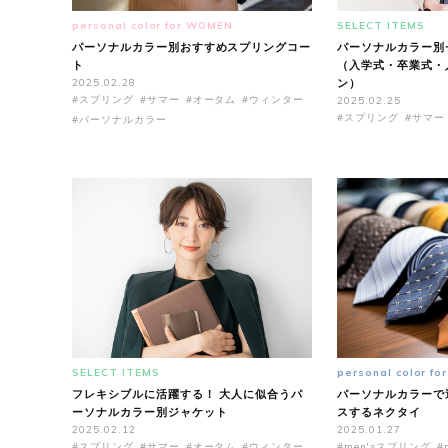
personal color for WOMEN
SELECT ITEMS
パーソナルカラー別おすすめスプリングコー
パーソナルカラー別
ト
（入学式・卒業式・
2025.02.28
ン）
#スプリング
#サマー
#オータム
#ウィンター
2025.02.25
#スプリング
#サマー
#パーソナルカラー
SELECT ITEMS
personal color fo
フレキシブルに活躍する！ 大人に似合うパ
パーソナルカラーで
ーソナルカラー別ジャケット
スするネクタイ
2025.02.12
2025.01.27
#スプリング
#サマー
#オータム
#ウィンター
#men'sスプリング
#