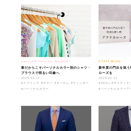
personal color for WOMEN
STAFF BLOG
春だからこそパーソナルカラー別のシャツ・
新年度の門出を祝う
ブラウスで明るい印象へ
ローズを
2025.03.17
2025.03.11
#スプリング
#サマー
#オータム
#ウィンター
#SDGs
#サスティナ
#パーソナルカラー
#パーソナルカラーア