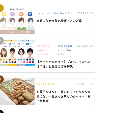
1
personal color for MEN
2024.03.14
自分に似合う髪色診断・メンズ編
2
personal
personal
2023.07.14
color for
color for
WOMEN
MEN
【パーソナルカラー】ブルベ・イエベと
は？違いと見分け方を解説
3
STAFF BLOG
2016.11.07
お菓子なはなし 買いたくてもなかなか
買えない一見さんお断りのクッキー 村
上開新堂