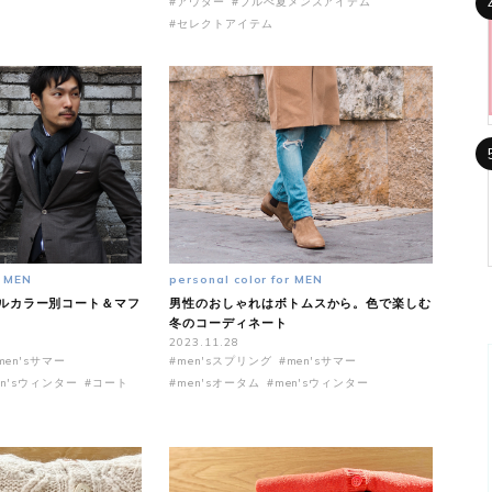
#アウター
#ブルべ夏メンズアイテム
#セレクトアイテム
r MEN
personal color for MEN
ルカラー別コート＆マフ
男性のおしゃれはボトムスから。色で楽しむ
冬のコーディネート
2023.11.28
men'sサマー
#men'sスプリング
#men'sサマー
en'sウィンター
#コート
#men'sオータム
#men'sウィンター