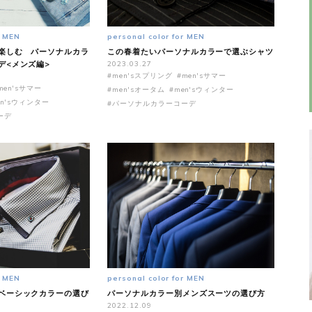
r MEN
personal color for MEN
楽しむ パーソナルカラ
この春着たいパーソナルカラーで選ぶシャツ
デ<メンズ編>
2023.03.27
#men'sスプリング
#men'sサマー
men'sサマー
#men'sオータム
#men'sウィンター
en'sウィンター
#パーソナルカラーコーデ
ーデ
r MEN
personal color for MEN
ベーシックカラーの選び
パーソナルカラー別メンズスーツの選び方
2022.12.09