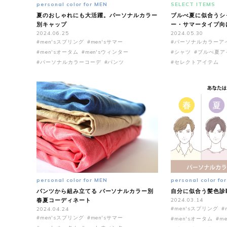
personal color for MEN
SELECT ITEMS
夏のおしゃれにも大活躍。パーソナルカラー
ブルべ夏に似合うシ
別キャップ
ー・サマータイプ向
2024.06.25
2024.05.30
#men'sスプリング
#men'sサマー
#パーソナルカラーア
#men'sオータム
#men'sウィンター
#シャツ
#ブルべ夏ア
#パーソナルカラーコーデ
#パンツ
#セレクトアイテム
personal color for MEN
personal color fo
パンツから組み立てる パーソナルカラー別
自分に似合う髪色診
春夏コーディネート
2024.03.14
#men'sスプリング
#
2024.04.24
#men'sスプリング
#men'sサマー
#men'sオータム
#m