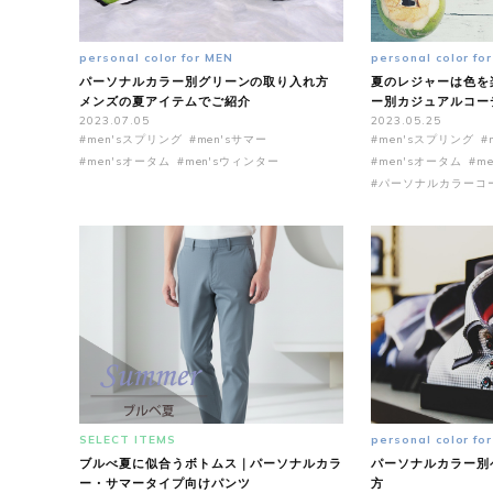
personal color for MEN
personal color fo
パーソナルカラー別グリーンの取り入れ方
夏のレジャーは色を
メンズの夏アイテムでご紹介
ー別カジュアルコー
2023.07.05
2023.05.25
#men'sスプリング
#men'sサマー
#men'sスプリング
#
#men'sオータム
#men'sウィンター
#men'sオータム
#m
#パーソナルカラーコ
SELECT ITEMS
personal color fo
ブルべ夏に似合うボトムス｜パーソナルカラ
パーソナルカラー別
ー・サマータイプ向けパンツ
方