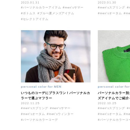
2023.01.31
2023.01.30
#パーソナルカラーアイテム
#men'sサマー
#men'sスプリング
#
#ボトムス
#ブルべ夏メンズアイテム
#men'sオータム
#m
#セレクトアイテム
personal color for MEN
personal color fo
いつものコーデにプラスワン！パーソナルカ
パーソナルカラー別
ラーで選ぶマフラー
ズアイテムでご紹介
2022.11.25
2022.10.25
#men'sスプリング
#men'sサマー
#men'sスプリング
#
#men'sオータム
#men'sウィンター
#men'sオータム
#m
#パーソナルカラーコーデ
#パーソナルカラーコ