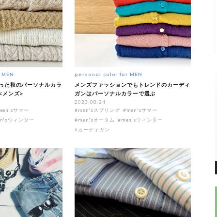
r MEN
personal color for MEN
った秋のパーソナルカラ
メンズファッションでもトレンドのカーディ
<メンズ>
ガンはパーソナルカラーで選ぶ
2023.08.24
men'sサマー
#men'sスプリング
#men'sサマー
en'sウィンター
#men'sオータム
#men'sウィンター
#カーディガン