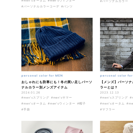
#men'sオータム
#men'sウィンター
#パーソナルカラー
#パーソナルカラーコーデ
#パンツ
personal color for MEN
personal color fo
おしゃれにも防寒にも！冬の買い足しパーソ
【メンズ】パーソナ
ナルカラー別メンズアイテム
ラーとは？
2024.01.26
2023.12.13
#men'sスプリング
#men'sサマー
#men'sスプリング
#
#men'sオータム
#men'sウィンター
#帽子
#men'sオータム
#m
#手袋
#マフラー