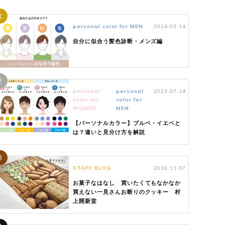
1
personal color for MEN
2024.03.14
自分に似合う髪色診断・メンズ編
2
personal
personal
2023.07.14
color for
color for
WOMEN
MEN
【パーソナルカラー】ブルベ・イエベと
は？違いと見分け方を解説
3
STAFF BLOG
2016.11.07
お菓子なはなし 買いたくてもなかなか
買えない一見さんお断りのクッキー 村
上開新堂