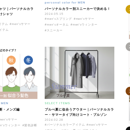
personal color for MEN
ャツ｜パーソナルカラ
パーソナルカラー別スニーカーで決める！
けシャツ
2024.05.15
#men'sスプリング
#men'sサマー
イテム
#men'sサマー
#men'sオータム
#men'sウィンター
イテム
#スニーカー
r MEN
SELECT ITEMS
断・メンズ編
ブルべ夏に似合うアウター｜パーソナルカラ
ー・サマータイプ向けコート・ブルゾン
men'sサマー
2024.02.28
#パーソナルカラーアイテム
#men'sサマー
en'sウィンター
#髪色診断