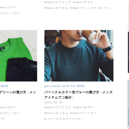
#men'sスプリング
#men'sサマー
men'sサマー
#men'sオータム
#men'sウィンター
#スーツ
en'sウィンター
r MEN
personal color for MEN
グリーンの選び方 -メン
パーソナルカラー別ブルーの選び方 -メンズ
-
アイテムでご紹介-
2022.09.29
men'sサマー
#men'sスプリング
#men'sサマー
en'sウィンター
#men'sオータム
#men'sウィンター
ーデ
#パーソナルカラーコーデ