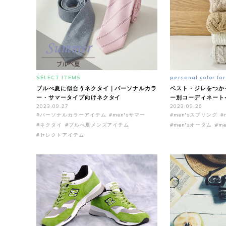
SELECT ITEMS
personal color fo
ブルべ夏に似合うネクタイ｜パーソナルカラ
ベスト・ジレをつか
ー・サマータイプ向けネクタイ
ー別コーディネート
2023.09.27
2023.09.26
#パーソナルカラーアイテム
#men'sサマー
#men'sスプリング
#
#ネクタイ
#ブルべ夏メンズアイテム
#men'sオータム
#m
#セレクトアイテム