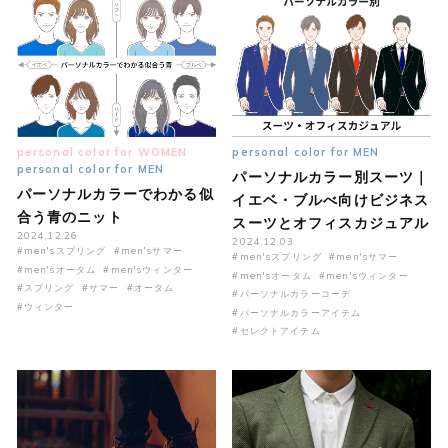
personal color for WOMEN
personal color for MEN
personal color for MEN
パーソナルカラー別スーツ｜
パーソナルカラーでわかる似
イエベ・ブルべ向けビジネス
合う青のニット
スーツとオフィスカジュアル
2024.12.26
2024.12.03
#men'sスプリング
#men'sサマー
#men'sスプリング
#men'sサマー
#men'sオータム
#men'sウィンター
#men'sオータム
#men'sウィンター
#スプリング
#サマー
#オータム
#パーソナルカラーコーデ
#ウィンター
#パーソナルカラーアイテム
#セレクトアイテム