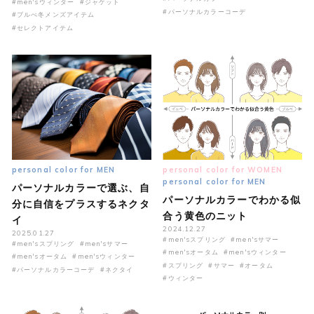
#men'sウィンター
#ジャケット
#パーソナルカラーコーデ
#ブルべ冬メンズアイテム
#セレクトアイテム
personal color for MEN
personal color for WOMEN
personal color for MEN
パーソナルカラーで選ぶ、自
パーソナルカラーでわかる似
分に自信をプラスするネクタ
合う黄色のニット
イ
2024.12.27
2025.01.27
#men'sスプリング
#men'sサマー
#men'sスプリング
#men'sサマー
#men'sオータム
#men'sウィンター
#men'sオータム
#men'sウィンター
#スプリング
#サマー
#オータム
#パーソナルカラーコーデ
#ネクタイ
#ウィンター