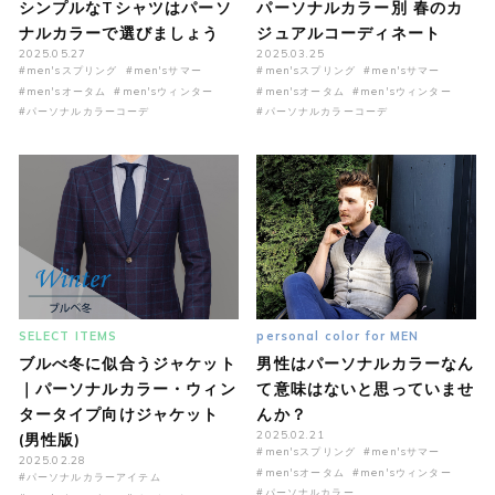
シンプルなTシャツはパーソ
パーソナルカラー別 春のカ
ナルカラーで選びましょう
ジュアルコーディネート
2025.05.27
2025.03.25
#men'sスプリング
#men'sサマー
#men'sスプリング
#men'sサマー
#men'sオータム
#men'sウィンター
#men'sオータム
#men'sウィンター
#パーソナルカラーコーデ
#パーソナルカラーコーデ
SELECT ITEMS
personal color for MEN
ブルべ冬に似合うジャケット
男性はパーソナルカラーなん
｜パーソナルカラー・ウィン
て意味はないと思っていませ
タータイプ向けジャケット
んか？
2025.02.21
(男性版)
#men'sスプリング
#men'sサマー
2025.02.28
#men'sオータム
#men'sウィンター
#パーソナルカラーアイテム
#パーソナルカラー