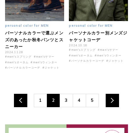
personal color for MEN
personal color for MEN
パーソナルカラーで選ぶメン
パーソナルカラー別メンズジ
ズのあったか秋冬パンツとス
ャケットコーデ
2024.10.16
ニーカー
#men'sスプリング
#men'sサマー
2024.11.28
#men'sオータム
#men'sウィンター
#men'sスプリング
#men'sサマー
#パーソナルカラーコーデ
#ジャケット
#men'sオータム
#men'sウィンター
#パーソナルカラーコーデ
#ジャケット
1
2
3
4
5