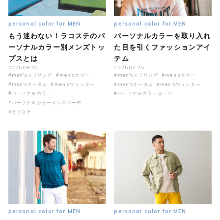
personal color for MEN
personal color for MEN
もう迷わない！ラコステのパ
パーソナルカラーを取り入れ
ーソナルカラー別メンズトッ
た目を引くファッションアイ
プスとは
テム
2025.08.20
2025.07.25
#men'sスプリング
#men'sサマー
#men'sスプリング
#men'sサマー
#men'sオータム
#men'sウィンター
#men'sオータム
#men'sウィンター
#パーソナルカラー
#パーソナルカラーコーデ
#パーソナルカラーメンズコーデ
#ラコステ
personal color for MEN
personal color for MEN