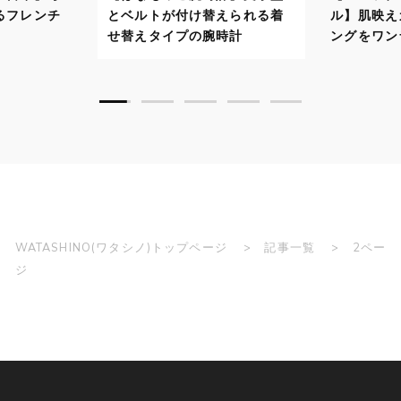
えられる着
ル】肌映えカラーでスタイリ
自分に似
時計
ングをワンランクアップ！
で顔映り
WATASHINO(ワタシノ)トップページ
記事一覧
2ペー
ジ