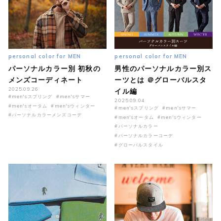
personal color for MEN
personal color for MEN
パーソナルカラー別 初秋の
男性のパーソナルカラー別ス
メンズコーディネート
ーツとは ＠グローバルスタ
2025.09.26
イル編
#men'sスプリング
#men'sサマー
2025.09.04
#men'sオータム
#men'sウィンター
#men'sスプリング
#men'sサマー
#パーソナルカラーメンズコーデ
#men'sオータム
#men'sウィンター
#パーソナルカラー
#パーソナルカラーコーデ
#グローバルスタイル