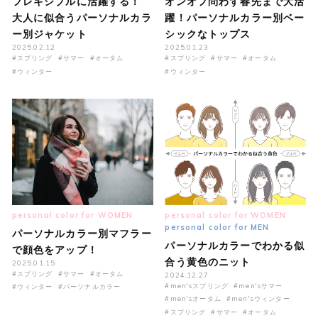
フレキシブルに活躍する！
オンオフ問わず春先まで大活
大人に似合うパーソナルカラ
躍！パーソナルカラー別ベー
ー別ジャケット
シックなトップス
2025.02.12
2025.01.23
#スプリング
#サマー
#オータム
#スプリング
#サマー
#オータム
#ウィンター
#ウィンター
personal color for WOMEN
personal color for WOMEN
personal color for MEN
パーソナルカラー別マフラー
パーソナルカラーでわかる似
で顔色をアップ！
合う黄色のニット
2025.01.15
#スプリング
#サマー
#オータム
2024.12.27
#men'sスプリング
#men'sサマー
#ウィンター
#パーソナルカラー
#men'sオータム
#men'sウィンター
#スプリング
#サマー
#オータム