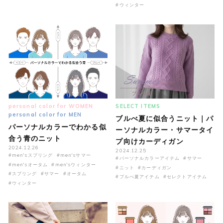
#ウィンター
personal color for WOMEN
SELECT ITEMS
personal color for MEN
ブルべ夏に似合うニット｜パ
パーソナルカラーでわかる似
ーソナルカラー・サマータイ
合う青のニット
プ向けカーディガン
2024.12.26
2024.12.25
#men'sスプリング
#men'sサマー
#パーソナルカラーアイテム
#サマー
#men'sオータム
#men'sウィンター
#ニット
#カーディガン
#スプリング
#サマー
#オータム
#ブルべ夏アイテム
#セレクトアイテム
#ウィンター