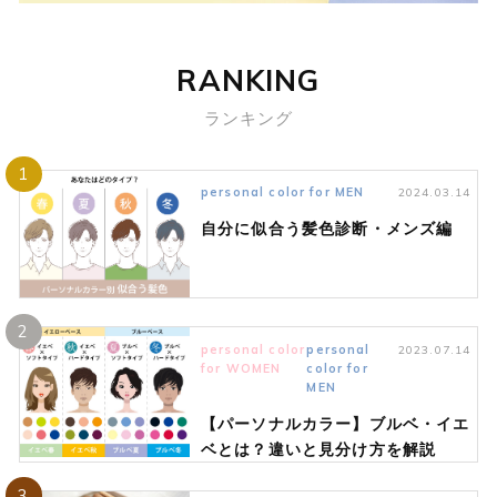
RANKING
ランキング
1
personal color for MEN
2024.03.14
自分に似合う髪色診断・メンズ編
2
personal color
personal
2023.07.14
for WOMEN
color for
MEN
【パーソナルカラー】ブルベ・イエ
ベとは？違いと見分け方を解説
3