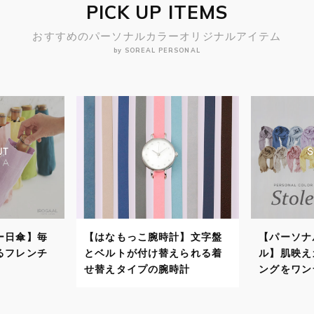
PICK UP ITEMS
おすすめのパーソナルカラーオリジナルアイテム
by SOREAL PERSONAL
時計】文字盤
【パーソナルカラーストー
【パーソ
替えられる着
ル】肌映えカラーでスタイリ
自分に似
腕時計
ングをワンランクアップ！
で顔映り