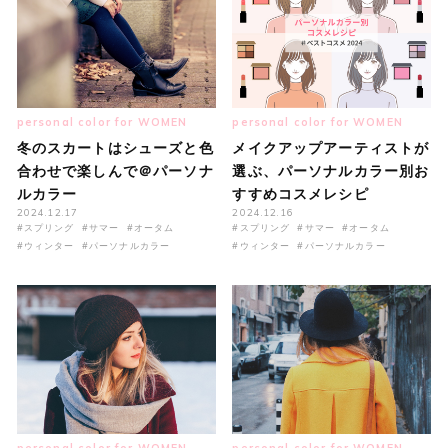
personal color for WOMEN
personal color for WOMEN
冬のスカートはシューズと色
メイクアップアーティストが
合わせで楽しんで＠パーソナ
選ぶ、パーソナルカラー別お
ルカラー
すすめコスメレシピ
2024.12.17
2024.12.16
#スプリング
#サマー
#オータム
#スプリング
#サマー
#オータム
#ウィンター
#パーソナルカラー
#ウィンター
#パーソナルカラー