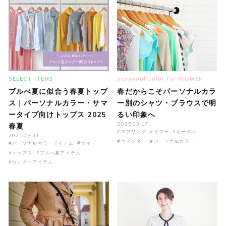
SELECT ITEMS
personal color for WOMEN
ブルべ夏に似合う春夏トップ
春だからこそパーソナルカラ
ス｜パーソナルカラー・サマ
ー別のシャツ・ブラウスで明
ータイプ向けトップス 2025
るい印象へ
2025.03.17
春夏
#スプリング
#サマー
#オータム
2025.03.31
#ウィンター
#パーソナルカラー
#パーソナルカラーアイテム
#サマー
#トップス
#ブルべ夏アイテム
#セレクトアイテム