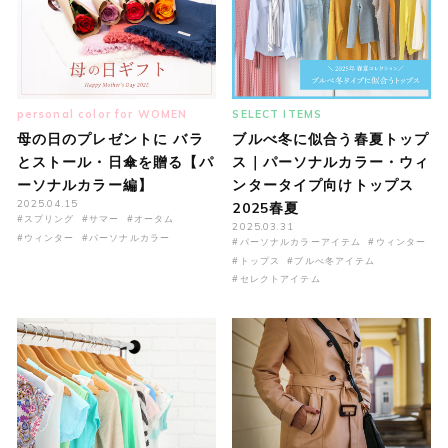
personal color for WOMEN
SELECT ITEMS
母の日のプレゼントに バラ
ブルべ冬に似合う春夏トップ
とストール・日傘を贈る【パ
ス｜パーソナルカラー・ウィ
ーソナルカラー編】
ンタータイプ向けトップス
2025.04.15
2025春夏
#スプリング
#サマー
#オータム
2025.03.31
#ウィンター
#パーソナルカラー
#パーソナルカラーアイテム
#ウィンター
#トップス
#ブルべ冬アイテム
#セレクトアイテム