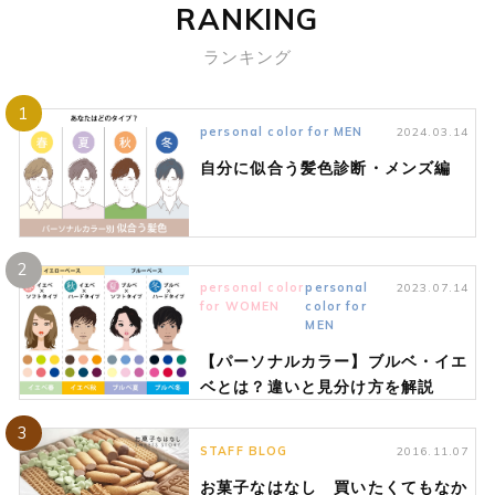
RANKING
ランキング
1
personal color for MEN
2024.03.14
自分に似合う髪色診断・メンズ編
2
personal color
personal
2023.07.14
for WOMEN
color for
MEN
【パーソナルカラー】ブルベ・イエ
ベとは？違いと見分け方を解説
3
STAFF BLOG
2016.11.07
お菓子なはなし 買いたくてもなか