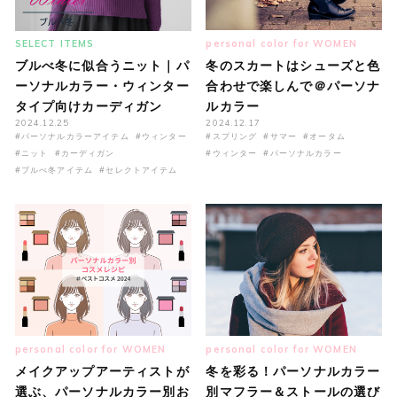
SELECT ITEMS
personal color for WOMEN
ブルべ冬に似合うニット｜パ
冬のスカートはシューズと色
ーソナルカラー・ウィンター
合わせで楽しんで＠パーソナ
タイプ向けカーディガン
ルカラー
2024.12.25
2024.12.17
#パーソナルカラーアイテム
#ウィンター
#スプリング
#サマー
#オータム
#ニット
#カーディガン
#ウィンター
#パーソナルカラー
#ブルべ冬アイテム
#セレクトアイテム
personal color for WOMEN
personal color for WOMEN
メイクアップアーティストが
冬を彩る！パーソナルカラー
選ぶ、パーソナルカラー別お
別マフラー＆ストールの選び