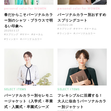
personal color for WOMEN
personal color for WOMEN
春だからこそパーソナルカラ
パーソナルカラー別おすすめ
ー別のシャツ・ブラウスで明
スプリングコート
2025.02.28
るい印象へ
#スプリング
#サマー
#オータム
2025.03.17
#ウィンター
#パーソナルカラー
#スプリング
#サマー
#オータム
#ウィンター
#パーソナルカラー
SELECT ITEMS
SELECT ITEMS
パーソナルカラー別セレモニ
フレキシブルに活躍する！
ージャケット（入学式・卒業
大人に似合うパーソナルカラ
式・入園式・卒園式シーズ
ー別ジャケット