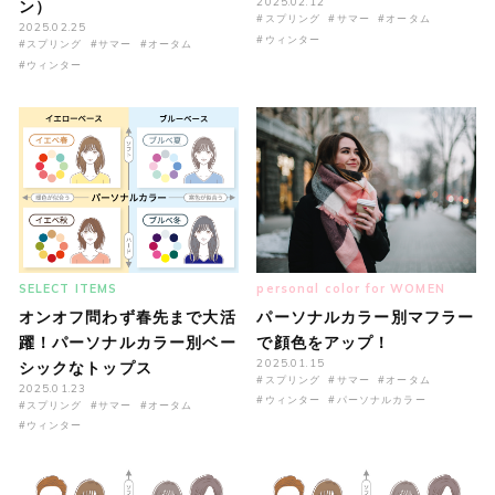
2025.02.12
ン）
#スプリング
#サマー
#オータム
2025.02.25
#ウィンター
#スプリング
#サマー
#オータム
#ウィンター
SELECT ITEMS
personal color for WOMEN
オンオフ問わず春先まで大活
パーソナルカラー別マフラー
躍！パーソナルカラー別ベー
で顔色をアップ！
2025.01.15
シックなトップス
#スプリング
#サマー
#オータム
2025.01.23
#ウィンター
#パーソナルカラー
#スプリング
#サマー
#オータム
#ウィンター