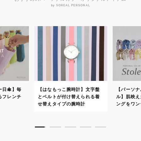
by SOREAL PERSONAL
計】文字盤
【パーソナルカラーストー
【パーソナ
えられる着
ル】肌映えカラーでスタイリ
自分に似合
時計
ングをワンランクアップ！
で顔映りよ