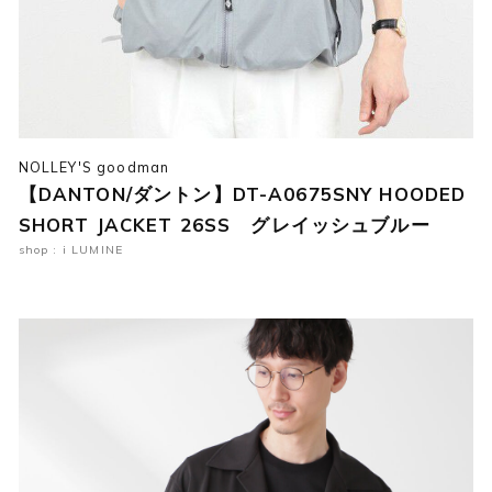
NOLLEY'S goodman
【DANTON/ダントン】DT-A0675SNY HOODED
SHORT JACKET 26SS グレイッシュブルー
shop : i LUMINE