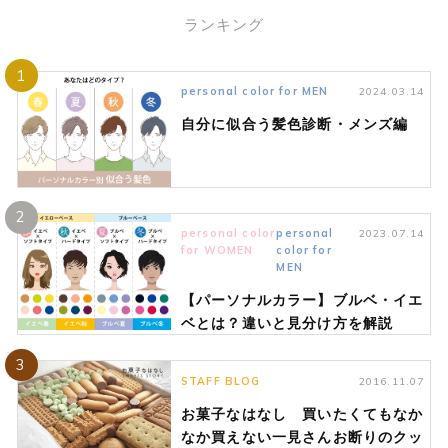
ランキング
1
personal color for MEN
2024.03.14
自分に似合う髪色診断・メンズ編
2
personal color
personal
2023.07.14
for WOMEN
color for
MEN
【パーソナルカラー】ブルベ・イエ
ベとは？違いと見分け方を解説
3
STAFF BLOG
2016.11.07
お菓子なはなし 買いたくてもなか
なか買えない一見さんお断りのクッ