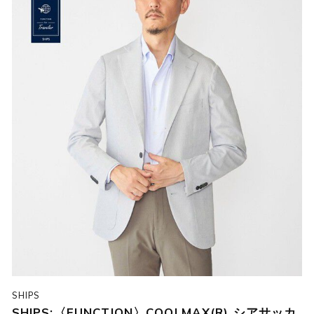
SHIPS
SHIPS:〈FUNCTION〉COOLMAX(R) シアサッカ