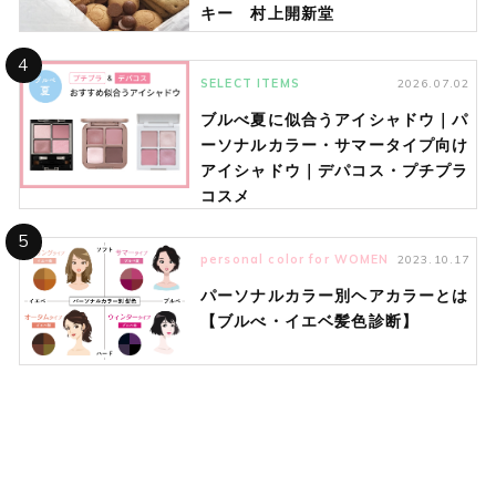
キー 村上開新堂
4
SELECT ITEMS
2026.07.02
ブルべ夏に似合うアイシャドウ｜パ
ーソナルカラー・サマータイプ向け
アイシャドウ｜デパコス・プチプラ
コスメ
5
personal color for WOMEN
2023.10.17
パーソナルカラー別ヘアカラーとは
【ブルべ・イエベ髪色診断】