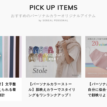
PICK UP ITEMS
おすすめのパーソナルカラーオリジナルアイテム
by SOREAL PERSONAL
計】文字盤
【パーソナルカラーストー
【パーソナ
えられる着
ル】肌映えカラーでスタイリ
自分に似合
時計
ングをワンランクアップ！
で顔映りよ