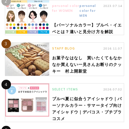
2
personal color
personal
2023.07.14
for WOMEN
color for
MEN
【パーソナルカラー】ブルベ・イエ
ベとは？違いと見分け方を解説
3
STAFF BLOG
2016.11.07
お菓子なはなし 買いたくてもなか
なか買えない一見さんお断りのクッ
キー 村上開新堂
4
SELECT ITEMS
2026.07.02
ブルべ夏に似合うアイシャドウ｜パ
ーソナルカラー・サマータイプ向け
アイシャドウ｜デパコス・プチプラ
コスメ