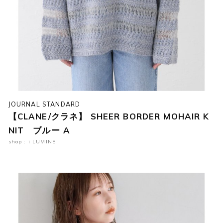
JOURNAL STANDARD
【CLANE/クラネ】 SHEER BORDER MOHAIR K
NIT ブルー A
shop : i LUMINE