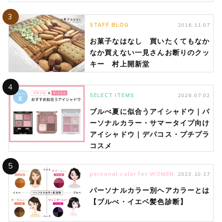
3
STAFF BLOG
2016.11.07
お菓子なはなし 買いたくてもなか
なか買えない一見さんお断りのクッ
キー 村上開新堂
4
SELECT ITEMS
2026.07.02
ブルべ夏に似合うアイシャドウ｜パ
ーソナルカラー・サマータイプ向け
アイシャドウ｜デパコス・プチプラ
コスメ
5
personal color for WOMEN
2023.10.17
パーソナルカラー別ヘアカラーとは
【ブルべ・イエベ髪色診断】