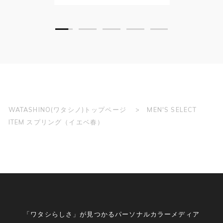
WATASHINO(ワタシノ)トップページ
MEN'S SELECT
ITEM スプリング（イエベ春）
「ワタシらしさ」が見つかるパーソナルカラーメディア