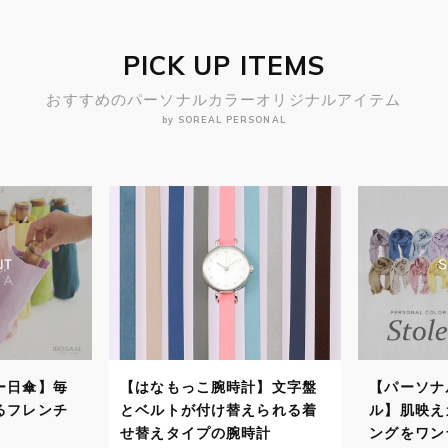
PICK UP ITEMS
おすすめのパーソナルカラーオリジナルアイテム
by SOREAL PERSONAL
ー日傘】毎
【はなもっこ腕時計】文字盤
【パーソナ
るフレンチ
とベルトが付け替えられる着
ル】肌映え
せ替えタイプの腕時計
ングをワン